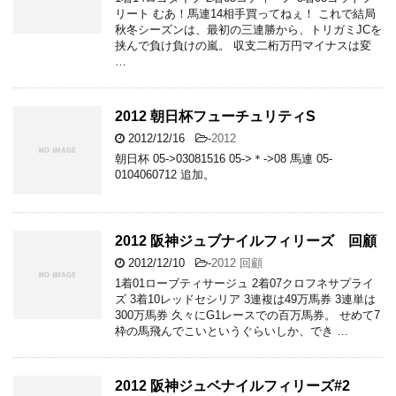
リート むあ！馬連14相手買ってねぇ！ これで結局
秋冬シーズンは、最初の三連勝から、トリガミJCを
挟んで負け負けの嵐。 収支二桁万円マイナスは変
…
2012 朝日杯フューチュリティS
2012/12/16
-
2012
朝日杯 05->03081516 05->＊->08 馬連 05-
0104060712 追加。
2012 阪神ジュブナイルフィリーズ 回顧
2012/12/10
-
2012 回顧
1着01ローブティサージュ 2着07クロフネサプライ
ズ 3着10レッドセシリア 3連複は49万馬券 3連単は
300万馬券 久々にG1レースでの百万馬券。 せめて7
枠の馬飛んでこいというぐらいしか、でき …
2012 阪神ジュベナイルフィリーズ#2