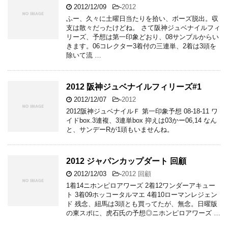
2012/12/09
-
2012
ふー、久々に土曜日当たりを拾い、ボーズ脱出。収
支は散々だったけどね。 さて阪神ジュベナイルフィ
リーズ、予想は第一印象どおり、08サンブルからい
きます。06コレクター3着付の三連単、2着は3頭を
除いて流 …
2012 阪神ジュベナイルフィリーズ#1
2012/12/07
-
2012
2012阪神ジュベナイルＦ 第一印象予想 08-18-11 ワ
イドbox.3連複、3連単box 抑えは03かー06,14 なん
と、サンデーRが1頭もいませんね。
2012 ジャパンカップダート 回顧
2012/12/03
-
2012 回顧
1着14ニホンピロアワーズ 2着12ワンダーアキュー
ト 3着09ホッコータルマエ 4着10ローマンレジェン
ド 残念、紐馬は3頭とも買ってたが、無念。日曜版
の東スポに、虎石氏の予想◎ニホンピロアワーズ …