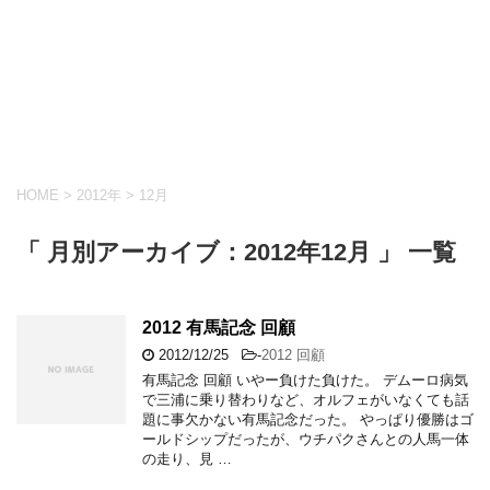
HOME
>
2012年
>
12月
「 月別アーカイブ：2012年12月 」 一覧
2012 有馬記念 回顧
2012/12/25
-
2012 回顧
有馬記念 回顧 いやー負けた負けた。 デムーロ病気
で三浦に乗り替わりなど、オルフェがいなくても話
題に事欠かない有馬記念だった。 やっぱり優勝はゴ
ールドシップだったが、ウチパクさんとの人馬一体
の走り、見 …