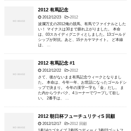
2012 有馬記念
2012/12/23
-
2012
波瀾万丈の2012俺の競馬、有馬でファイナルとした
い！ マイナスは30まで膨れ上がりました。 本命
は、03スカイディグニティとしました。13ゴールド
シップが対抗。あと、15ナカヤマナイト。 ど本線
は、 …
2012 有馬記念 #1
2012/12/22
-
2012
さて、後がないまま有馬記念ウィークとなりまし
た。 本命は、今年一年、お世話になったゴールドシ
ップで決まり。 今年の漢字一字も「金」だし。 ま
た内からウチパク、4コーナーでワープして欲し
い。 2番手は、 …
2012 朝日杯フューチュリティS 回顧
2012/12/17
-
2012 回顧
1着14ロゴタイプ 2着05コディーノ 3着03ゴットフ