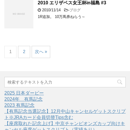
2010 エリザベス女王杯in福島 #3
2010/11/14
-
ブログ
1R追加。 10万馬券ねらう～
1
2
次へ »
2025 日本ダービー
2024年 有馬記念
2023 有馬記念
【有馬記念当選記念】12月中山キャンセルゲットスクリプ
ト※JRAカード会員切替Tips含む
【座席取れた記念上げ】中京チャンピオンズカップ向けキ
ャンセル座席ゲットスクリプト（実績あり）