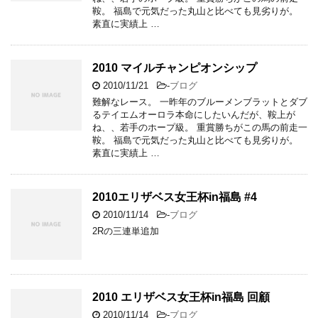
鞍。 福島で元気だった丸山と比べても見劣りが。
素直に実績上 …
2010 マイルチャンピオンシップ
2010/11/21
-
ブログ
難解なレース。 一昨年のブルーメンブラットとダブ
るテイエムオーロラ本命にしたいんだが、鞍上が
ね、、若手のホープ級。 重賞勝ちがこの馬の前走一
鞍。 福島で元気だった丸山と比べても見劣りが。
素直に実績上 …
2010エリザベス女王杯in福島 #4
2010/11/14
-
ブログ
2Rの三連単追加
2010 エリザベス女王杯in福島 回顧
2010/11/14
-
ブログ