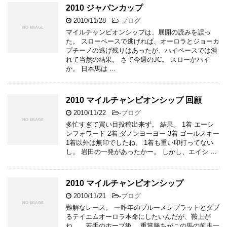
2010 ジャパンカップ
2010/11/28
-
ブログ
マイルチャンピオンシップは、展開の読みを誤っ
た。 スローペースで逃げれば、オーロラとジョーカ
プチーノの逃げ残りはあったが、ハイペースでは潰
れて当然の結果。 さて今週のJC。 スローかハイ
か。 日本馬は …
2010 マイルチャンピオンシップ 回顧
2010/11/22
-
ブログ
多忙すぎて買い目投稿出来ず。 結果。 1着 エーシ
ンフォワード 2着 ダノンヨーヨー 3着 ゴールスキー
1着以外は無印でしたね。 1着も重い印打ってない
し。 岩田の一発があったかー。 しかし、エイシ …
2010 マイルチャンピオンシップ
2010/11/21
-
ブログ
難解なレース。 一昨年のブルーメンブラットとダブ
るテイエムオーロラ本命にしたいんだが、鞍上が
ね、、若手のホープ級。 重賞勝ちがこの馬の前走一