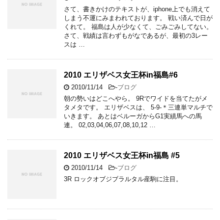
さて、書きかけのテキストが、iphone上でも消えて
しまう不運にみまわれております。 戦い済んで日が
くれて。 福島は人が少なくて、ごみごみしてない。
さて、戦績は言わずもがなであるが、最初の3レー
スは …
2010 エリザベス女王杯in福島#6
2010/11/14
-
ブログ
朝の勢いはどこへやら。 9Rでワイドを当てたがメ
タメタです。 エリザベスは、 5-9-＊三連単マルチで
いきます。 あとはベルーガからG1実績馬への馬
連。 02,03,04,06,07,08,10,12 …
2010 エリザベス女王杯in福島 #5
2010/11/14
-
ブログ
3R ロックオブジブラルタル産駒に注目。