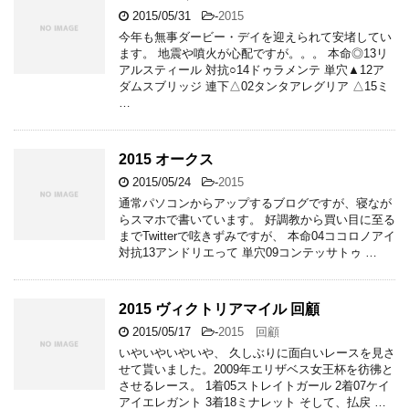
2015/05/31
-
2015
今年も無事ダービー・デイを迎えられて安堵してい
ます。 地震や噴火が心配ですが。。。 本命◎13リ
アルスティール 対抗○14ドゥラメンテ 単穴▲12ア
ダムスブリッジ 連下△02タンタアレグリア △15ミ
…
2015 オークス
2015/05/24
-
2015
通常パソコンからアップするブログですが、寝なが
らスマホで書いています。 好調教から買い目に至る
までTwitterで呟きずみですが、 本命04ココロノアイ
対抗13アンドリエって 単穴09コンテッサトゥ …
2015 ヴィクトリアマイル 回顧
2015/05/17
-
2015 回顧
いやいやいやいや、 久しぶりに面白いレースを見さ
せて貰いました。2009年エリザベス女王杯を彷彿と
させるレース。 1着05ストレイトガール 2着07ケイ
アイエレガント 3着18ミナレット そして、払戻 …