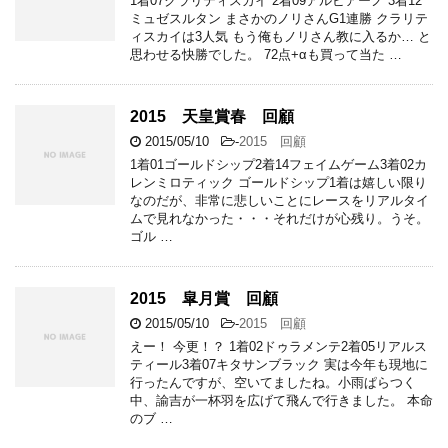
1着07クラリティスカイ 2着09アルビアーノ 3着12
ミュゼスルタン まさかのノリさんG1連勝 クラリテ
ィスカイは3人気 もう俺もノリさん教に入るか… と
思わせる快勝でした。 72点+αも買って当た …
2015 天皇賞春 回顧
2015/05/10
-
2015 回顧
1着01ゴールドシップ2着14フェイムゲーム3着02カ
レンミロティック ゴールドシップ1着は嬉しい限り
なのだが、非常に悲しいことにレースをリアルタイ
ムで見れなかった・・・それだけが心残り。うそ。
ゴル …
2015 皐月賞 回顧
2015/05/10
-
2015 回顧
えー！ 今更！？ 1着02ドゥラメンテ2着05リアルス
ティール3着07キタサンブラック 実は今年も現地に
行ったんですが、空いてましたね。小雨ぱらつく
中、諭吉が一杯羽を広げて飛んで行きました。 本命
のブ …