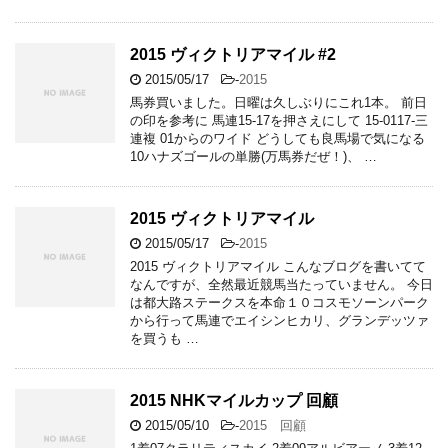
2015 ヴィクトリアマイル #2
2015/05/17
-
2015
馬券買いました。日曜は久しぶりにこれ1本。 前日
の印を参考に 馬連15-17を押さえにして 15-0117-三
連複 01からのワイド どうしても良馬場で気になる
10ハナズゴールの単勝(万馬券だぜ！)、 …
2015 ヴィクトリアマイル
2015/05/17
-
2015
2015 ヴィクトリアマイル こんなブログを書いてて
なんですが、全然最近競馬当たっていません。 今日
は都大路ステークスを本命１０コスモソーンパーク
から行って馬連でエイシンヒカリ、グランデッツァ
を買うも …
2015 NHKマイルカップ 回顧
2015/05/10
-
2015 回顧