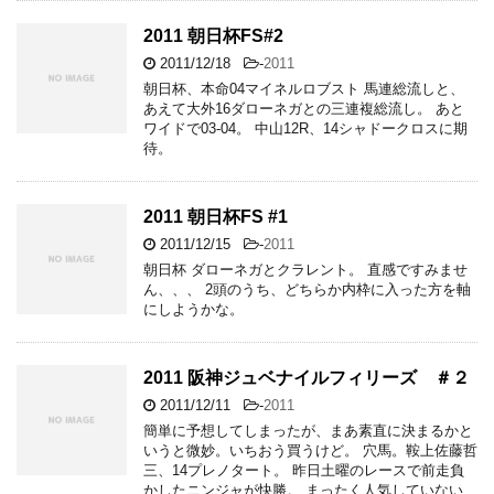
2011 朝日杯FS#2
2011/12/18
-
2011
朝日杯、本命04マイネルロブスト 馬連総流しと、
あえて大外16ダローネガとの三連複総流し。 あと
ワイドで03-04。 中山12R、14シャドークロスに期
待。
2011 朝日杯FS #1
2011/12/15
-
2011
朝日杯 ダローネガとクラレント。 直感ですみませ
ん、、、 2頭のうち、どちらか内枠に入った方を軸
にしようかな。
2011 阪神ジュベナイルフィリーズ ＃２
2011/12/11
-
2011
簡単に予想してしまったが、まあ素直に決まるかと
いうと微妙。いちおう買うけど。 穴馬。鞍上佐藤哲
三、14プレノタート。 昨日土曜のレースで前走負
かしたニンジャが快勝。 まったく人気していない