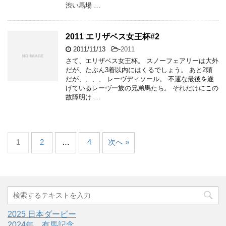
渋い馬場 …
2011 エリザベス女王杯#2
2011/11/13
-
2011
さて、エリザベス女王杯。 スノーフェアリーは大外
だが、たぶん3着以内にはくるでしょう。 あと2頭
だが、、、、 レーヴディソール。 不運な最後を遂
げているレーヴ一族の兄弟馬たち。 それだけにこの
故障明け …
1
2
…
4
次へ »
2025 日本ダービー
2024年 有馬記念