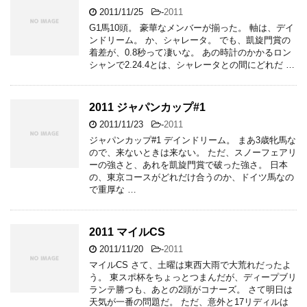
2011/11/25
-
2011
G1馬10頭。 豪華なメンバーが揃った。 軸は、デイ
ンドリーム。 か、シャレータ。 でも、凱旋門賞の
着差が、0.8秒って凄いな。 あの時計のかかるロン
シャンで2.24.4とは、シャレータとの間にどれだ …
2011 ジャパンカップ#1
2011/11/23
-
2011
ジャパンカップ#1 デインドリーム。 まあ3歳牝馬な
ので、来ないときは来ない。 ただ、スノーフェアリ
ーの強さと、あれを凱旋門賞で破った強さ。 日本
の、東京コースがどれだけ合うのか、ドイツ馬なの
で重厚な …
2011 マイルCS
2011/11/20
-
2011
マイルCS さて、土曜は東西大雨で大荒れだったよ
う。 東スポ杯をちょっとつまんだが、ディープブリ
ランテ勝つも、あとの2頭がコナーズ。 さて明日は
天気が一番の問題だ。 ただ、意外と17リディルは