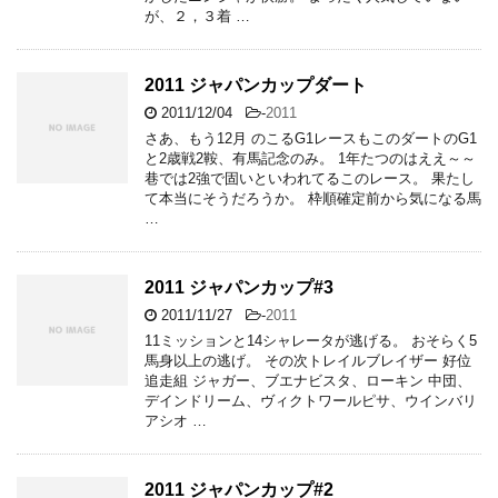
が、２，３着 …
2011 ジャパンカップダート
2011/12/04
-
2011
さあ、もう12月 のこるG1レースもこのダートのG1
と2歳戦2鞍、有馬記念のみ。 1年たつのはええ～～
巷では2強で固いといわれてるこのレース。 果たし
て本当にそうだろうか。 枠順確定前から気になる馬
…
2011 ジャパンカップ#3
2011/11/27
-
2011
11ミッションと14シャレータが逃げる。 おそらく5
馬身以上の逃げ。 その次トレイルブレイザー 好位
追走組 ジャガー、ブエナビスタ、ローキン 中団、
デインドリーム、ヴィクトワールピサ、ウインバリ
アシオ …
2011 ジャパンカップ#2