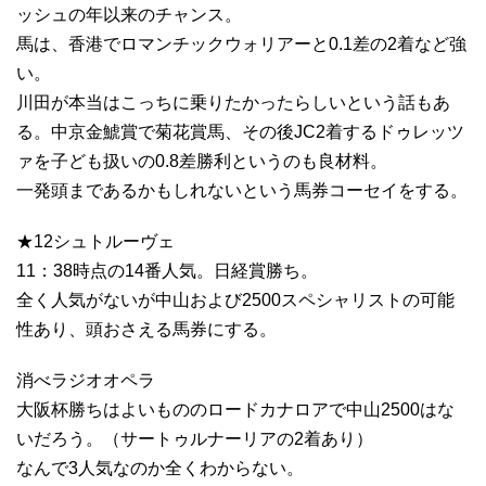
ッシュの年以来のチャンス。
馬は、香港でロマンチックウォリアーと0.1差の2着など強
い。
川田が本当はこっちに乗りたかったらしいという話もあ
る。中京金鯱賞で菊花賞馬、その後JC2着するドゥレッツ
ァを子ども扱いの0.8差勝利というのも良材料。
一発頭まであるかもしれないという馬券コーセイをする。
★12シュトルーヴェ
11：38時点の14番人気。日経賞勝ち。
全く人気がないが中山および2500スペシャリストの可能
性あり、頭おさえる馬券にする。
消べラジオオペラ
大阪杯勝ちはよいもののロードカナロアで中山2500はな
いだろう。（サートゥルナーリアの2着あり）
なんで3人気なのか全くわからない。