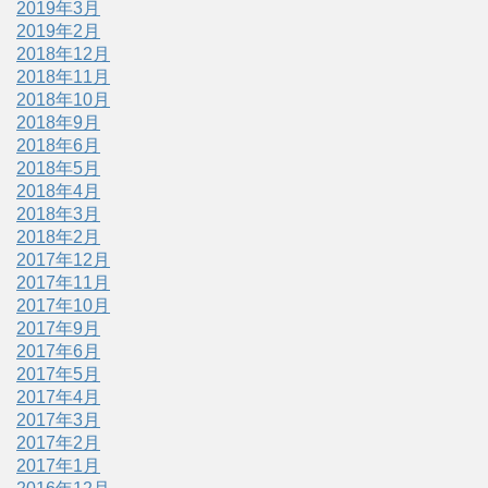
2019年3月
2019年2月
2018年12月
2018年11月
2018年10月
2018年9月
2018年6月
2018年5月
2018年4月
2018年3月
2018年2月
2017年12月
2017年11月
2017年10月
2017年9月
2017年6月
2017年5月
2017年4月
2017年3月
2017年2月
2017年1月