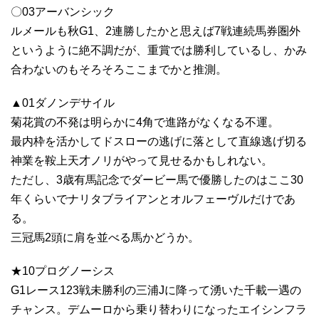
〇03アーバンシック
ルメールも秋G1、2連勝したかと思えば7戦連続馬券圏外
というように絶不調だが、重賞では勝利しているし、かみ
合わないのもそろそろここまでかと推測。
▲01ダノンデサイル
菊花賞の不発は明らかに4角で進路がなくなる不運。
最内枠を活かしてドスローの逃げに落として直線逃げ切る
神業を鞍上天才ノリがやって見せるかもしれない。
ただし、3歳有馬記念でダービー馬で優勝したのはここ30
年くらいでナリタブライアンとオルフェーヴルだけであ
る。
三冠馬2頭に肩を並べる馬かどうか。
★10プログノーシス
G1レース123戦未勝利の三浦Jに降って湧いた千載一遇の
チャンス。デムーロから乗り替わりになったエイシンフラ