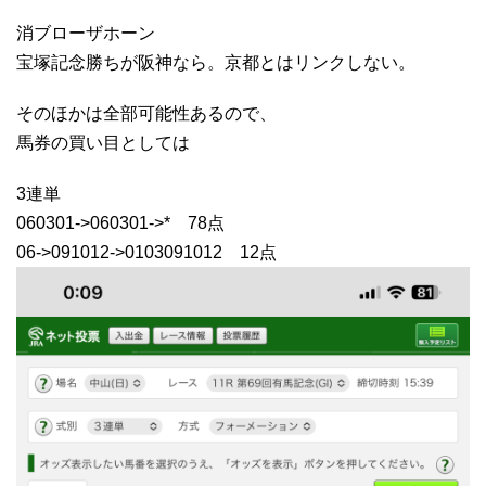
消ブローザホーン
宝塚記念勝ちが阪神なら。京都とはリンクしない。
そのほかは全部可能性あるので、
馬券の買い目としては
3連単
060301->060301->* 78点
06->091012->0103091012 12点