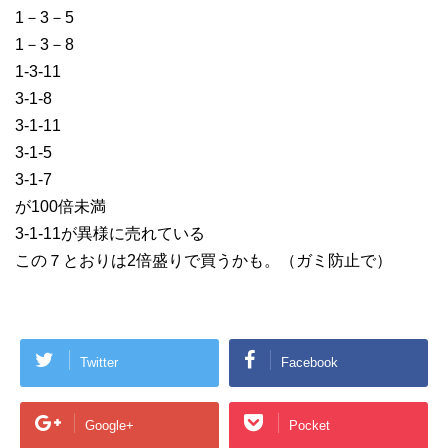
1－3－5
1－3－8
1-3-11
3-1-8
3-1-11
3-1-5
3-1-7
が100倍未満
3-1-11が異様に売れている
この７とおりは2倍盛りで買うかも。（ガミ防止で）
Twitter
Facebook
Google+
Pocket