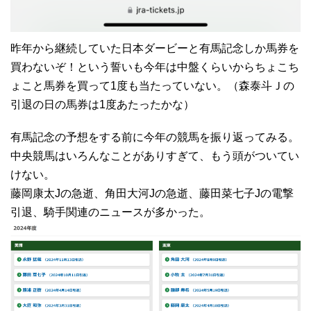
昨年から継続していた日本ダービーと有馬記念しか馬券を
買わないぞ！という誓いも今年は中盤くらいからちょこち
ょこと馬券を買って1度も当たっていない。（森泰斗Ｊの
引退の日の馬券は1度あたったかな）
有馬記念の予想をする前に今年の競馬を振り返ってみる。
中央競馬はいろんなことがありすぎて、もう頭がついてい
けない。
藤岡康太Jの急逝、角田大河Jの急逝、藤田菜七子Jの電撃
引退、騎手関連のニュースが多かった。