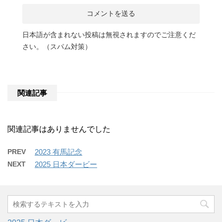
日本語が含まれない投稿は無視されますのでご注意くだ
さい。（スパム対策）
関連記事
関連記事はありませんでした
PREV
2023 有馬記念
NEXT
2025 日本ダービー