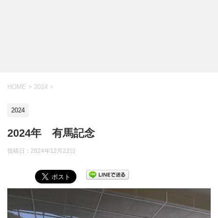
HOME
>
2024
>
2024
2024年 有馬記念
投稿日：
2024年12月22日