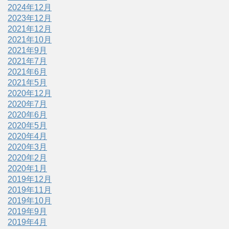
2024年12月
2023年12月
2021年12月
2021年10月
2021年9月
2021年7月
2021年6月
2021年5月
2020年12月
2020年7月
2020年6月
2020年5月
2020年4月
2020年3月
2020年2月
2020年1月
2019年12月
2019年11月
2019年10月
2019年9月
2019年4月