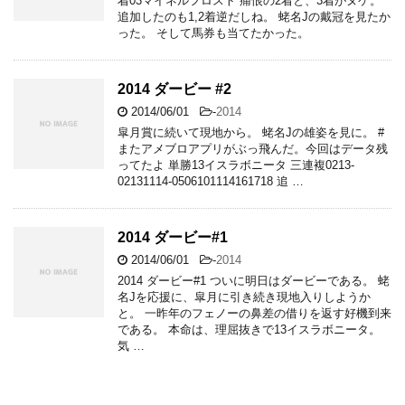
着03マイネルフロスト 痛恨の2着と、3着がヌケ。
追加したのも1,2着逆だしね。 蛯名Jの戴冠を見たか
った。 そして馬券も当てたかった。
2014 ダービー #2
2014/06/01
-
2014
皐月賞に続いて現地から。 蛯名Jの雄姿を見に。 #
またアメブロアプリがぶっ飛んだ。今回はデータ残
ってたよ 単勝13イスラボニータ 三連複0213-
02131114-0506101114161718 追 …
2014 ダービー#1
2014/06/01
-
2014
2014 ダービー#1 ついに明日はダービーである。 蛯
名Jを応援に、皐月に引き続き現地入りしようか
と。 一昨年のフェノーの鼻差の借りを返す好機到来
である。 本命は、理屈抜きで13イスラボニータ。
気 …