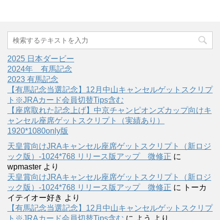
2025 日本ダービー
2024年 有馬記念
2023 有馬記念
【有馬記念当選記念】12月中山キャンセルゲットスクリプ
ト※JRAカード会員切替Tips含む
【座席取れた記念上げ】中京チャンピオンズカップ向けキ
ャンセル座席ゲットスクリプト（実績あり）
1920*1080only版
天皇賞向けJRAキャンセル座席ゲットスクリプト（新ロジ
ック版）-1024*768 リリース版アップ 微修正
に
wpmaster
より
天皇賞向けJRAキャンセル座席ゲットスクリプト（新ロジ
ック版）-1024*768 リリース版アップ 微修正
に
トーカ
イテイオー好き
より
【有馬記念当選記念】12月中山キャンセルゲットスクリプ
ト※JRAカード会員切替Tips含む
に
よう
より