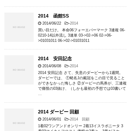
2014 函館SS
2014/06/22
-
2014
買い目だけ。 本命06フォーエバーマーク 3連複 06-
0210-14以外流し 3連単 03->02->06 02->06-
>01031011 06->02->01031011
2014 安田記念
2014/06/08
-
2014
2014 安田記念 さて、失意のダービーから1週間。
ダービーでは、 ①蛯名Jの戴冠をこの目で見ること
ができなかった悔しさ ②ダービーの馬券が、三連複
で痛恨の03抜け、（しかも最初の予想では03書いて
…
2014 ダービー 回顧
2014/06/01
-
2014 回顧
1着02ワンアンドオンリー 2着13イスラボニータ 3