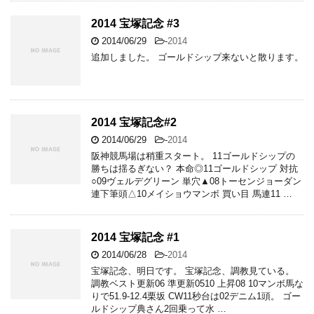
2014 宝塚記念 #3
2014/06/29
-
2014
追加しました。 ゴールドシップ来ないと散ります。
2014 宝塚記念#2
2014/06/29
-
2014
阪神競馬場は稍重スタート。 11ゴールドシップの
勝ちは揺るぎない？ 本命◎11ゴールドシップ 対抗
○09ヴェルデグリーン 単穴▲08トーセンジョーダン
連下筆頭△10メイショウマンボ 買い目 馬連11 …
2014 宝塚記念 #1
2014/06/28
-
2014
宝塚記念、明日です。 宝塚記念、調教見ている。
調教ベスト更新06 準更新0510 上昇08 10マンボ馬な
りで51.9-12.4栗坂 CW11秒台は02デニム1頭。 ゴー
ルドシップ典さん2回乗って水 …