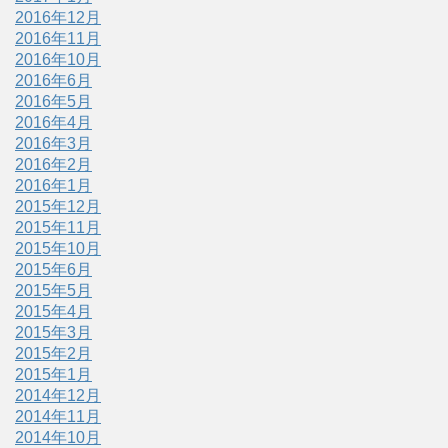
2016年12月
2016年11月
2016年10月
2016年6月
2016年5月
2016年4月
2016年3月
2016年2月
2016年1月
2015年12月
2015年11月
2015年10月
2015年6月
2015年5月
2015年4月
2015年3月
2015年2月
2015年1月
2014年12月
2014年11月
2014年10月