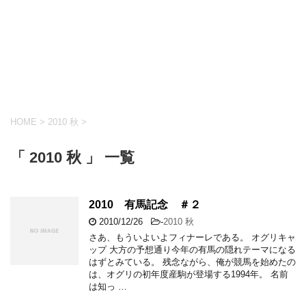
HOME
>
2010 秋
>
「 2010 秋 」 一覧
2010 有馬記念 ＃２
2010/12/26
-
2010 秋
さあ、もういよいよフィナーレである。 オグリキャ
ップ 大方の予想通り今年の有馬の隠れテーマになる
はずとみている。 残念ながら、俺が競馬を始めたの
は、オグリの初年度産駒が登場する1994年。 名前
は知っ …