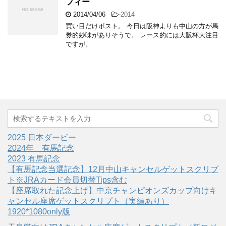
フィー
2014/04/06
-
2014
買い目だけポスト。 今日は阪神よりも中山の方が馬
券的妙味がありそうで。 レース的には大阪杯大注目
ですが。
2025 日本ダービー
2024年 有馬記念
2023 有馬記念
【有馬記念当選記念】12月中山キャンセルゲットスクリプ
ト※JRAカード会員切替Tips含む
【座席取れた記念上げ】中京チャンピオンズカップ向けキ
ャンセル座席ゲットスクリプト（実績あり）
1920*1080only版