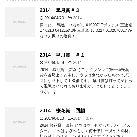
2014 皐月賞＃２
2014/04/20
-
2014
買った。 馬連１３ながし 01020717ボックス 三連複
17-0213-041215以外 三連単 13-0217-0102070917 か
なり大振りの勝負！
2014 皐月賞 ＃１
2014/04/19
-
2014
2014 皐月賞 展望 さて、クラシック第一弾桜花
賞を首尾よく的中し、ウワは少なかったもののプラ
スになりまして上機嫌です。 皐月賞は打って変わっ
て混戦といわれておりますが、はたしてどうでしょ
うか。 よ …
2014 桜花賞 回顧
2014/04/13
-
2014 回顧
2014 桜花賞 回顧 いやはや、強かった。ハープス
ター。 これはまぎれもなく何十年に一度かの逸材。
桜花賞上がり3F 32.9 あのブエナビスタでさえ