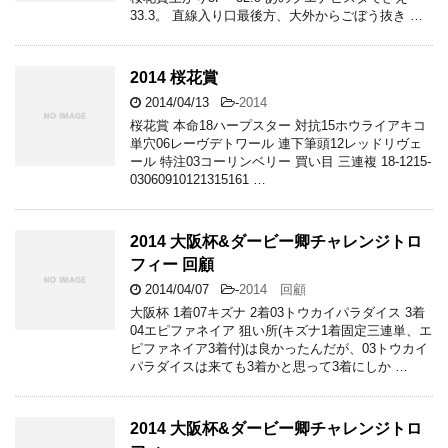
33.3。 直線入り口最後方、大外からごぼう抜き …
2014 桜花賞
2014/04/13
-
2014
桜花賞 本命18ハープスター 対抗15ホウライアキコ
単穴06レーヴデトワール 連下筆頭12レッドリヴェ
ール 特注03コーリンベリー 買い目 三連複 18-1215-
03060910121315161 …
2014 大阪杯&ダービー卿チャレンジトロ
フィー 回顧
2014/04/07
-
2014 回顧
大阪杯 1着07キズナ 2着03トウカイパラダイス 3着
04エピファネイア 狙い所(キズナ1着固定三連単、エ
ピファネイア3着付)は良かったんだが、03トウカイ
パラダイスは来ても3着かと思って3着にしか …
2014 大阪杯&ダービー卿チャレンジトロ