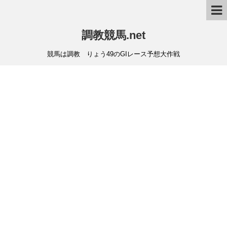
調教競馬.net
競馬は調教 りょう49のGIレース予想大作戦