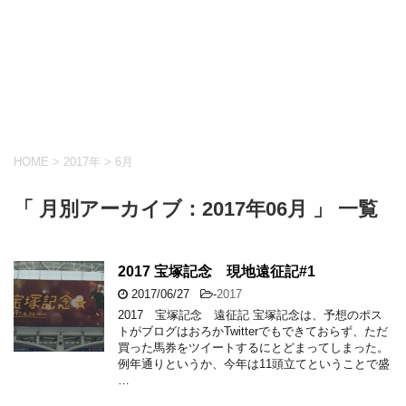
HOME
>
2017年
>
6月
「 月別アーカイブ：2017年06月 」 一覧
2017 宝塚記念 現地遠征記#1
2017/06/27
-
2017
2017 宝塚記念 遠征記 宝塚記念は、予想のポス
トがブログはおろかTwitterでもできておらず、ただ
買った馬券をツイートするにとどまってしまった。
例年通りというか、今年は11頭立てということで盛
…