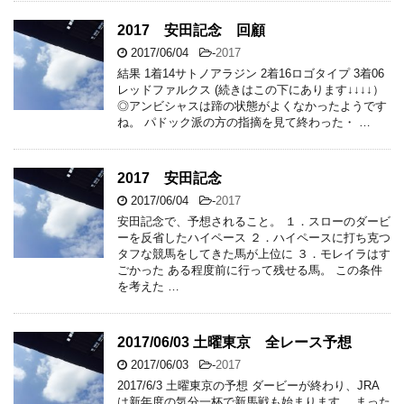
2017 安田記念 回顧
2017/06/04
-
2017
結果 1着14サトノアラジン 2着16ロゴタイプ 3着06
レッドファルクス (続きはこの下にあります↓↓↓↓）
◎アンビシャスは蹄の状態がよくなかったようです
ね。 パドック派の方の指摘を見て終わった・ …
2017 安田記念
2017/06/04
-
2017
安田記念で、予想されること。 １．スローのダービ
ーを反省したハイペース ２．ハイペースに打ち克つ
タフな競馬をしてきた馬が上位に ３．モレイラはす
ごかった ある程度前に行って残せる馬。 この条件
を考えた …
2017/06/03 土曜東京 全レース予想
2017/06/03
-
2017
2017/6/3 土曜東京の予想 ダービーが終わり、JRA
は新年度の気分一杯で新馬戦も始まります。 まった