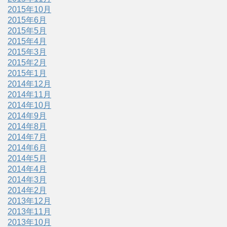
2015年10月
2015年6月
2015年5月
2015年4月
2015年3月
2015年2月
2015年1月
2014年12月
2014年11月
2014年10月
2014年9月
2014年8月
2014年7月
2014年6月
2014年5月
2014年4月
2014年3月
2014年2月
2013年12月
2013年11月
2013年10月