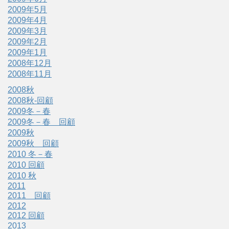
2009年5月
2009年4月
2009年3月
2009年2月
2009年1月
2008年12月
2008年11月
2008秋
2008秋-回顧
2009冬－春
2009冬－春 回顧
2009秋
2009秋 回顧
2010 冬－春
2010 回顧
2010 秋
2011
2011 回顧
2012
2012 回顧
2013