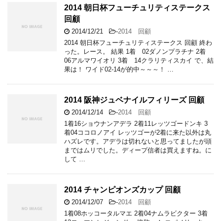
2014 朝日杯フューチュリティステークス
回顧
2014/12/21
-
2014 回顧
2014 朝日杯フューチュリティステークス 回顧 終わ
った。レース。 結果 1着 02ダノンプラチナ 2着
06アルマワイオリ 3着 14クラリティスカイ で、結
果は！ ワイド02-14が的中～～～！ …
2014 阪神ジュベナイルフィリーズ 回顧
2014/12/14
-
2014 回顧
1着16ショウナンアデラ 2着11レッツゴードンキ 3
着04ココロノアイ レッツゴーが2着に来た以外は丸
ハズレです。アデラは切れないと思ってましたが頭
まではムリでした。ディープ信者は買えますね。に
して …
2014 チャンピオンズカップ 回顧
2014/12/07
-
2014 回顧
1着08ホッコータルマエ 2着04ナムラビクター 3着