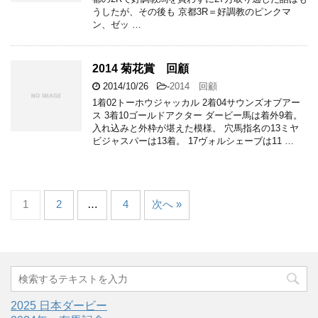
うしたが、その後も 京都3R＝好調教のピンクマ
ン、ゼッ …
2014 菊花賞 回顧
2014/10/26
-
2014 回顧
1着02トーホウジャッカル 2着04サウンズオブアー
ス 3着10ゴールドアクター ダービー馬は着外9着。
入れ込みと外枠が堪えた模様。 穴馬指名の13ミヤ
ビジャスパーは13着。 17ヴォルシェーブは11 …
1
2
…
4
次へ »
2025 日本ダービー