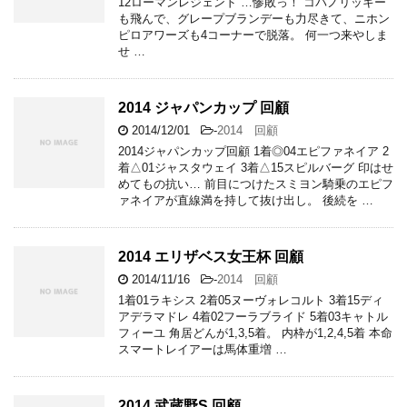
12ローマンレジェンド …惨敗っ！ コパノリッキー
も飛んで、グレープブランデーも力尽きて、ニホン
ピロアワーズも4コーナーで脱落。 何一つ来やしま
せ …
2014 ジャパンカップ 回顧
2014/12/01
-
2014 回顧
2014ジャパンカップ回顧 1着◎04エピファネイア 2
着△01ジャスタウェイ 3着△15スピルバーグ 印はせ
めてもの抗い… 前目につけたスミヨン騎乗のエピフ
ァネイアが直線満を持して抜け出し。 後続を …
2014 エリザベス女王杯 回顧
2014/11/16
-
2014 回顧
1着01ラキシス 2着05ヌーヴォレコルト 3着15ディ
アデラマドレ 4着02フーラブライド 5着03キャトル
フィーユ 角居どんが1,3,5着。 内枠が1,2,4,5着 本命
スマートレイアーは馬体重増 …
2014 武蔵野S 回顧