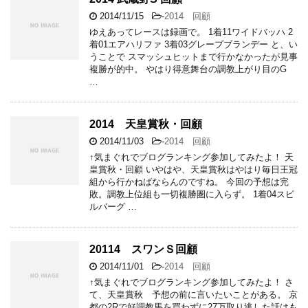
2014/11/15
-
2014 回顧
ゆえあってレースは録画で。 1着11ワイドバッハ 2
着01エアハリファ 3着03グレープブランデー と、い
うことで スマッシュヒットまで行かなかったが見事
複勝が的中。 やはり得意舞台の調教上がり目のG
…
2014 天皇賞秋・回顧
2014/11/03
-
2014 回顧
↑気まぐれでブログランキング参加してみたよ！ 天
皇賞秋・回顧 いやはや、天皇賞秋はやはり毎日王冠
組から行かねばならんのですね。 今回の予想は完
敗。調教上位組も一切複勝圏に入らず。 1着04スピ
ルバーグ …
20114 スワンＳ回顧
2014/11/01
-
2014 回顧
↑気まぐれでブログランキング参加してみたよ！ さ
て、天皇賞秋 予想の前に言いたいことがある。 京
都の2Rで好調教馬を買わずに27万取り逃した話はも