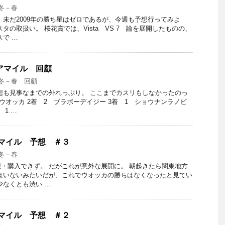
9冬－春
 未だ2009年の勝ち星はゼロであるが、今週も予想行ってみよ
タの取扱い。 桜花賞では、Vista VS 7 論を展開したものの、
スで …
リアマイル 回顧
9冬－春 回顧
想も見事なまでの外れっぷり。 ここまでカスリもしなかったのっ
 ウオッカ 2着 2 ブラボーデイジー 3着 1 ショウナンラノビ
 1 …
アマイル 予想 ＃３
9冬－春
・購入できず。 だがこれが意外な展開に。 朝起きたら関東地方
はいないみたいだが、これでウオッカの勝ちはなくなったと見てい
少なくとも渋い …
アマイル 予想 ＃２