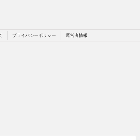
て
プライバシーポリシー
運営者情報