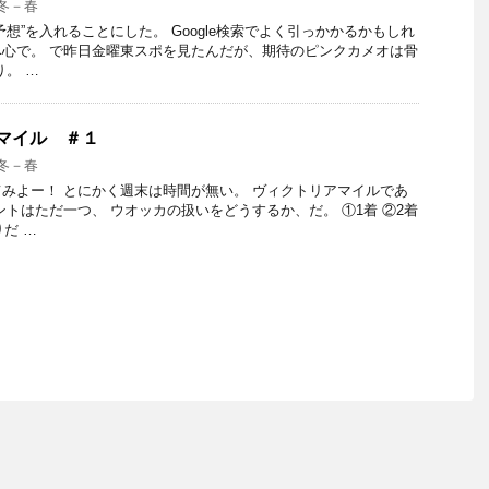
9冬－春
想”を入れることにした。 Google検索でよく引っかかるかもしれ
心で。 で昨日金曜東スポを見たんだが、期待のピンクカメオは骨
り。 …
アマイル ＃１
9冬－春
みよー！ とにかく週末は時間が無い。 ヴィクトリアマイルであ
ントはただ一つ、 ウオッカの扱いをどうするか、だ。 ①1着 ②2着
りだ …