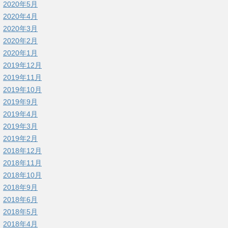
2020年5月
2020年4月
2020年3月
2020年2月
2020年1月
2019年12月
2019年11月
2019年10月
2019年9月
2019年4月
2019年3月
2019年2月
2018年12月
2018年11月
2018年10月
2018年9月
2018年6月
2018年5月
2018年4月