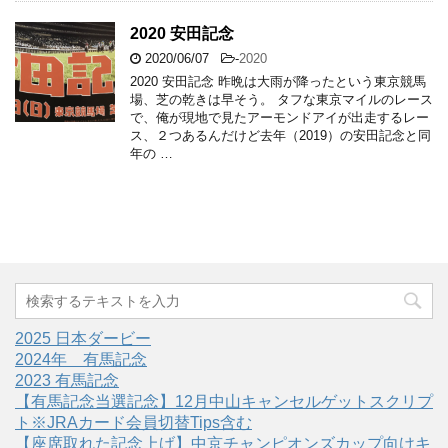
2020 安田記念
2020/06/07
-
2020
2020 安田記念 昨晩は大雨が降ったという東京競馬
場、芝の乾きは早そう。 タフな東京マイルのレース
で、俺が現地で見たアーモンドアイが出走するレー
ス、２つあるんだけど去年（2019）の安田記念と同
年の …
2025 日本ダービー
2024年 有馬記念
2023 有馬記念
【有馬記念当選記念】12月中山キャンセルゲットスクリプ
ト※JRAカード会員切替Tips含む
【座席取れた記念上げ】中京チャンピオンズカップ向けキ