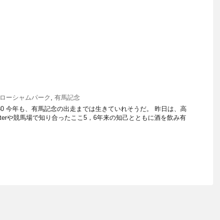
ローシャムパーク
,
有馬記念
10：30 今年も、有馬記念の出走までは生きていれそうだ。 昨日は、高
tterや競馬場で知り合ったここ5，6年来の知己とともに酒を飲み有