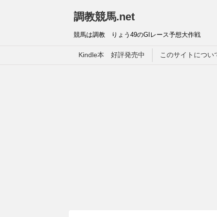
調教競馬.net
競馬は調教 りょう49のGIレース予想大作戦
Kindle本 好評発売中
このサイトについ