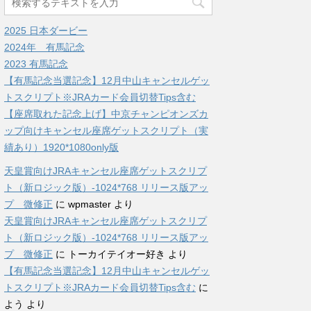
2025 日本ダービー
2024年 有馬記念
2023 有馬記念
【有馬記念当選記念】12月中山キャンセルゲッ
トスクリプト※JRAカード会員切替Tips含む
【座席取れた記念上げ】中京チャンピオンズカ
ップ向けキャンセル座席ゲットスクリプト（実
績あり）1920*1080only版
天皇賞向けJRAキャンセル座席ゲットスクリプ
ト（新ロジック版）-1024*768 リリース版アッ
プ 微修正
に
wpmaster
より
天皇賞向けJRAキャンセル座席ゲットスクリプ
ト（新ロジック版）-1024*768 リリース版アッ
プ 微修正
に
トーカイテイオー好き
より
【有馬記念当選記念】12月中山キャンセルゲッ
トスクリプト※JRAカード会員切替Tips含む
に
よう
より