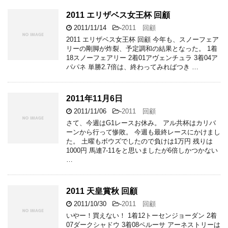
2011 エリザベス女王杯 回顧
2011/11/14
-
2011 回顧
2011 エリザベス女王杯 回顧 今年も、スノーフェア
リーの剛脚が炸裂、予定調和の結果となった。 1着
18スノーフェアリー 2着01アヴェンチュラ 3着04ア
パパネ 単勝2.7倍は、終わってみればつき …
2011年11月6日
2011/11/06
-
2011 回顧
さて、今週はG1レースお休み。 アル共杯はカリバ
ーンから行って惨敗。 今週も最終レースにかけまし
た。 土曜もボウズでしたので負けは1万円 残りは
1000円 馬連7-11をと思いましたが6倍しかつかない
…
2011 天皇賞秋 回顧
2011/10/30
-
2011 回顧
いやー！買えない！ 1着12トーセンジョーダン 2着
07ダークシャドウ 3着08ペルーサ アーネストリーは