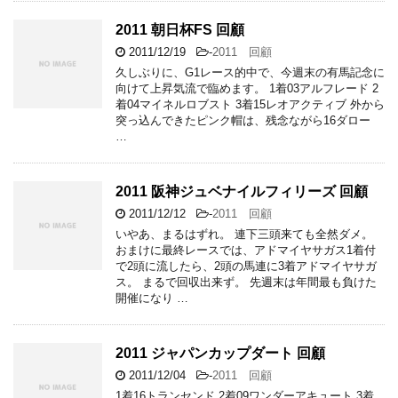
2011 朝日杯FS 回顧
2011/12/19
-
2011 回顧
久しぶりに、G1レース的中で、今週末の有馬記念に
向けて上昇気流で臨めます。 1着03アルフレード 2
着04マイネルロブスト 3着15レオアクティブ 外から
突っ込んできたピンク帽は、残念ながら16ダロー
…
2011 阪神ジュベナイルフィリーズ 回顧
2011/12/12
-
2011 回顧
いやあ、まるはずれ。 連下三頭来ても全然ダメ。
おまけに最終レースでは、アドマイヤサガス1着付
で2頭に流したら、2頭の馬連に3着アドマイヤサガ
ス。 まるで回収出来ず。 先週末は年間最も負けた
開催になり …
2011 ジャパンカップダート 回顧
2011/12/04
-
2011 回顧
1着16トランセンド 2着09ワンダーアキュート 3着