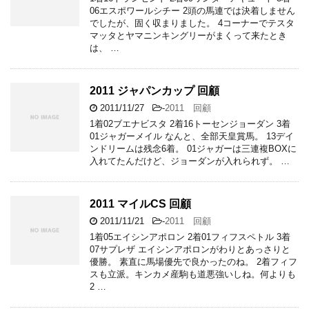
06エスポワールシチー 2頭の馬連では決着しません
でしたが、固く収まりました。 4コーナーでテスタ
マッタとヤマニンキングリーがまくって来たとき
は、 …
2011 ジャパンカップ 回顧
2011/11/27
-
2011 回顧
1着02ブエナビスタ 2着16トーセンジョーダン 3着
01ジャガーメイル なんと、全部天皇賞馬。 13デイ
ンドリームは残念6着。 01ジャガーは三連複BOXに
入れてたんだけど、ジョーダンが入れられず。 …
2011 マイルCS 回顧
2011/11/21
-
2011 回顧
1着05エイシンアポロン 2着01フィフスペトル 3着
07サプレザ エイシンアポロンがわりとあっさりと
優勝。 素直に馬場優先で良かったのね。 2着フィフ
スも立派。キンカメ産駒も道悪強いしね。何よりも
2 …