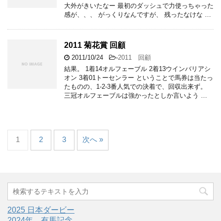
大外がきいたなー 最初のダッシュで力使っちゃった
感が、、、 がっくりなんですが、 残ったなけな …
2011 菊花賞 回顧
2011/10/24
-
2011 回顧
結果。 1着14オルフェーブル 2着13ウインバリアシ
オン 3着01トーセンラー ということで馬券は当たっ
たものの、1-2-3番人気での決着で、回収出来ず。
三冠オルフェーブルは強かったとしか言いよう …
1
2
3
次へ »
2025 日本ダービー
2024年 有馬記念