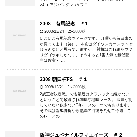
>4 エアジパング > >5 フロ …
2008 有馬記念 ＃1
2008/12/24
-
2008秋
いよいよ有馬記念ウィークです。 月曜から毎日東ス
ポ買ってます（笑）。 本命はダイワスカーレットで
ゆるぎないと思っていますが、 対抗はこれまたマツ
リダゴッホしかなく、そうすると1番人気で超低配
当は確実・ …
2008 朝日杯FS ＃１
2008/12/21
-
2008秋
2歳王者決定戦、でも最近はクラシックに縁がない
ということで敬遠され気味な地味レース。 武豊が制
していない数少ないGIレースの一つでもあります。
その武は落馬骨折から驚異の回復を見せて今週、こ
のレースの …
阪神ジュベナイルフィエイーズ ＃２