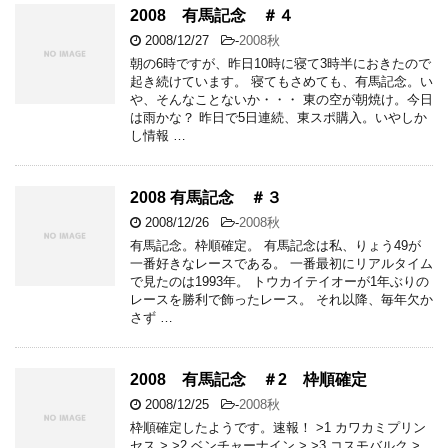
2008 有馬記念 ＃４
2008/12/27
-
2008秋
朝の6時ですが、昨日10時に寝て3時半におきたので
起き続けています。 寝てもさめても、有馬記念。い
や、そんなことないか・・・ 東の空が朝焼け。今日
は雨かな？ 昨日で5日連続、東スポ購入。いやしか
し情報 …
2008 有馬記念 ＃３
2008/12/26
-
2008秋
有馬記念。枠順確定。 有馬記念は私、りょう49が
一番好きなレースである。 一番最初にリアルタイム
で見たのは1993年。 トウカイテイオーが1年ぶりの
レースを勝利で飾ったレース。 それ以降、毎年欠か
さず …
2008 有馬記念 ＃2 枠順確定
2008/12/25
-
2008秋
枠順確定したようです。速報！ >1 カワカミプリン
セス > >2 ベンチャーナイン > >3 コスモバルク >