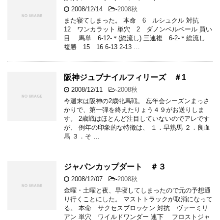
2008/12/14
-
2008秋
また寝てしまった。 本命 6 ルシュクル 対抗
12 ワンカラット 単穴 2 ダノンベルベール 買い
目 馬単 6-12-＊(総流し) 三連複 6-2-＊総流し
複勝 15 16 6-13 2-13 …
阪神ジュブナイルフィリーズ ＃1
2008/12/11
-
2008秋
今週末は阪神の2歳牝馬戦。 忘年会シーズンまっさ
かりで、第一弾を終えたりょう４９がお送りしま
す。 2歳戦はほとんど注目していないのでアレです
が、 例年の印象的な特徴は、 １．早熟馬 ２．良血
馬 ３．そ …
ジャパンカップダート ＃３
2008/12/07
-
2008秋
金曜・土曜と夜、早寝してしまったので元の予想通
り行くことにした。 マストトラックが取消になって
る。 本命 サクセスブロッケン 対抗 ヴァーミリ
アン 単穴 ワイルドワンダー 連下 フロストジャ