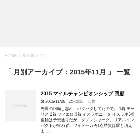
HOME
>
2015年
>
11月
「 月別アーカイブ：2015年11月 」 一覧
2015 マイルチャンピオンシップ 回顧
2015/11/29
-
2015 回顧
先週の回顧し忘れ。バタバタしてたので。 1着 モー
リス 2着 フィエロ 3着 イスラボニータ イスラボ3着
複軸は予想通りだが、ダノンシャーク、リアルイン
パクトが奮わず。ワイド一万円1点勝負は露と消え
ま …