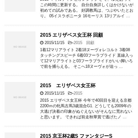
この時間に更新する。 自分自身詳しくはかけないが
初めての試みである。 好調教馬は、つぶやいたとお
り。 05イスラボニータ 16モーリス 13リアルイ …
2015 エリザベス女王杯 回顧
2015/11/15
-
2015 回顧
1着12マリアライト 2着18ヌーヴォレコルト 3着08
タッチングスピーチ 6着03フーラブライド 直線入っ
て12マリアライトと03フーラブライドがいい脚いろ
で前を捕らえる。 そこへ18ヌーヴォが迫っ …
2015 エリザベス女王杯
2015/11/15
-
2015
2015 エリザベス女王杯 今年で40回目を迎える京都
2200ｍの牝馬古馬3歳混合G1. どうしても2009年の
大逃げ決着の印象がぬぐえないがそんなに荒れない
と思います。 できれば前走秋華賞で逃げたノ …
2015 京王杯2歳S ファンタジーS