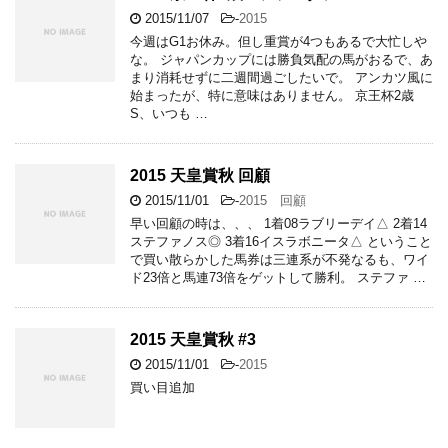
2015/11/07
-
2015
今週はG1お休み。但し重賞が4つもあるで大忙しや
な。 ジャパンカップには勝負気配の馬がおるで、あ
まり消耗せずに二週間過ごしたいで。 アンカツ風に
始まったが、特に意味はありません。 京王杯2歳
S、いつも …
2015 天皇賞秋 回顧
2015/11/01
-
2015 回顧
早い回顧の時は、、、 1着08ラブリーデイ△ 2着14
ステファノス◎ 3着16イスラボニータ△ ということ
で買い散らかした馬券は三連系が不発なるも、ワイ
ド23倍と馬連73倍をゲットして勝利。 ステファ …
2015 天皇賞秋 #3
2015/11/01
-
2015
買い目追加