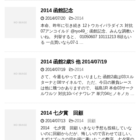
2014 函館記念
2014/07/20
-
2014
本命、昨年に引き続き 12トウカイパラダイス 対抗
07アンコイルド @ryo49_: 函館記念、みんな調教い
いね。 列挙すると、 01050607 10111213 8頭もい
る 一点買いなら07-1 …
2014 函館2歳S 他 2014/07/19
2014/07/19
-
2014
さて、今週もやってまいりました 函館2歳は03スル
ターナと08マイネルで。 ただ、今日の勝負レース
は他に幾つかありますので、 福島1R 本命03サーク
ルワルツ 対抗10パイナワレア 単穴04ヒノキノカ …
2014 七夕賞 回顧
2014/07/13
-
2014 回顧
2014 七夕賞 回顧 いきなり予想も投稿していな
いのに回顧からだが、悔しいので言わせてほしい。
まずはブックの切れ端に書いたこの数字。七夕賞の