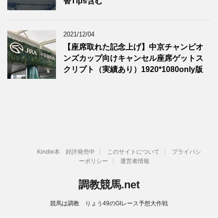
替Tips含む
2021/12/04
【座席取れた記念上げ】中京チャンピオ
ンズカップ向けキャンセル座席ゲットス
クリプト（実績あり）1920*1080only版
Kindle本 好評発売中
このサイトについて
プライバシ
ーポリシー
運営者情報
調教競馬.net
競馬は調教 りょう49のGIレース予想大作戦