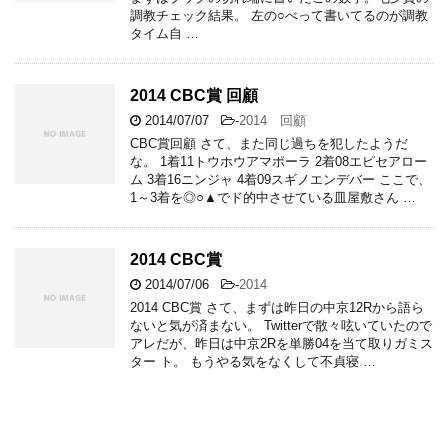
調教チェック結果。 左の○べって書いてるのが調教
タイム自 …
2014 CBC賞 回顧
2014/07/07
-
2014 回顧
CBC賞回顧 さて、また同じ過ちを犯したようだ
な。 1着11トウホウアマポーラ 2着08エピセアロー
ム 3着16ニンジャ 4着09スギノエンデバー ここで、
1～3着を◎○▲でド的中させている皿屋敷さん …
2014 CBC賞
2014/07/06
-
2014
2014 CBC賞 さて、まずは昨日の中京12Rから語ら
ないと気が済まない。 Twitterで散々呟いていたので
アレだが、昨日は中京2Rを単勝04を当て取りガミス
ター ト。 もうやる気をなくして不貞寝 …