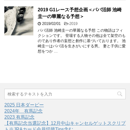
2019 G1レース予想企画＜パパ活師 池崎
圭一の華麗なる予想＞
2019/02/01
-
2019
パパ活師 池崎圭一の華麗なる予想 この物語はフィ
クションです。 登場する人物その他は全て架空のも
のであり作者の妄想と創作に基づいております。 池
崎圭一はパパ活を生きがいにする男。 妻と子供に愛
想をつか …
2025 日本ダービー
2024年 有馬記念
2023 有馬記念
【有馬記念当選記念】12月中山キャンセルゲットスクリプ
ト※JRAカード会員切替Tips含む