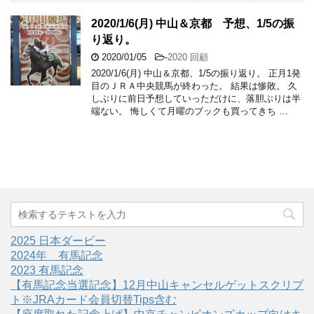
2020/1/6(月) 中山＆京都 予想、1/5の振
り返り。
2020/01/05
-
2020 回顧
2020/1/6(月) 中山＆京都、1/5の振り返り。 正月1発
目のＪＲＡ中央競馬が終わった。 結果は惨敗。 久
しぶりに前日予想していっただけに、落胆ぶりは半
端ない。 悔しくて月曜のブックも買ってきち …
2025 日本ダービー
2024年 有馬記念
2023 有馬記念
【有馬記念当選記念】12月中山キャンセルゲットスクリプ
ト※JRAカード会員切替Tips含む