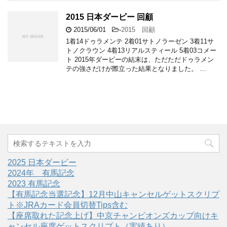
2015 日本ダービー 回顧
2015/06/01
-
2015 回顧
1着14ドゥラメンテ 2着01サトノラーゼン 3着11サ
トノクラウン 4着13リアルスティール 5着03コメー
ト 2015年ダービーの結末は、ただただドゥラメン
テの強さだけが際立った結果となりました。 …
2025 日本ダービー
2024年 有馬記念
2023 有馬記念
【有馬記念当選記念】12月中山キャンセルゲットスクリプ
ト※JRAカード会員切替Tips含む
【座席取れた記念上げ】中京チャンピオンズカップ向けキ
ャンセル座席ゲットスクリプト（実績あり）