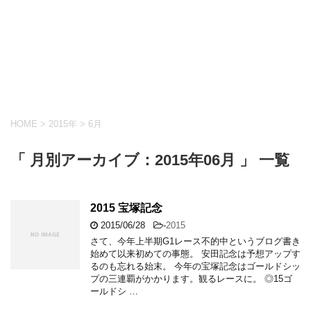
HOME
>
2015年
>
6月
「 月別アーカイブ：2015年06月 」 一覧
2015 宝塚記念
2015/06/28
-
2015
さて、今年上半期G1レース不的中というブログ書き
始めて以来初めての事態。 安田記念は予想アップす
るのも忘れる始末。 今年の宝塚記念はゴールドシッ
プの三連覇がかかります。観るレースに。 ◎15ゴ
ールドシ …