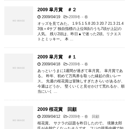
2009 皐月賞 ＃２
2009/04/19
-
2009冬－春
オッズを見てみた。 1.9 5.1 5.8 20.3 20.7 21.3 21.4
3強＋4サブ 独自指標の上位9頭のうち7頭が上記の
人気。 残り2頭は、昨日▲で迷った2頭。リクエス
トとミッキー。 本 …
2009 皐月賞 ＃１
2009/04/18
-
2009冬－春
あっというまに1週間が過ぎて皐月賞。 皐月賞であ
る。 昨年、初めて万馬券を取った縁起の良いレー
ス。 先週の桜花賞は冒険しすぎたきらいがあるが、
今週はどうか。 堅くいくと見せかけて荒れるか、順
当にいく …
2009 桜花賞 回顧
2009/04/12
-
2009冬－春 回顧
桜花賞。 サクラの話題を昨日したので。 境勝太郎
氏が今朝亡くなったそうです。フジの競馬中継で知