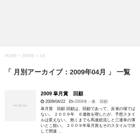
HOME
>
2009年
>
4月
「 月別アーカイブ：2009年04月 」 一覧
2009 皐月賞 回顧
2009/04/22
-
2009冬－春 回顧
皐月賞 回顧 回顧は、回顧であって、反省の場では
ない。 ２００９年 ６連敗を喫したが、予想スタイ
ルは変えない。 飽くまでも馬連総流しと三連単の薄
いとこ狙い。 ２００９年皐月賞もそのスタイルで決
して間違 …