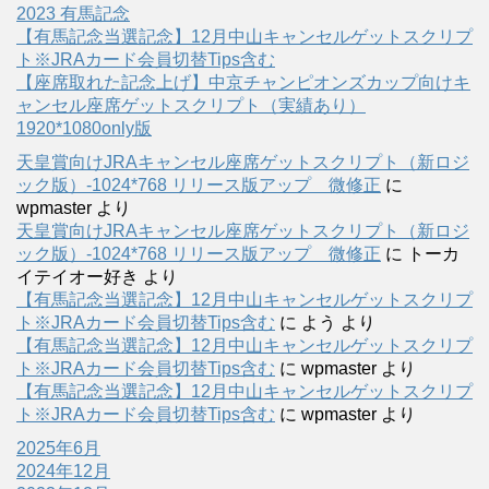
2023 有馬記念
【有馬記念当選記念】12月中山キャンセルゲットスクリプ
ト※JRAカード会員切替Tips含む
【座席取れた記念上げ】中京チャンピオンズカップ向けキ
ャンセル座席ゲットスクリプト（実績あり）
1920*1080only版
天皇賞向けJRAキャンセル座席ゲットスクリプト（新ロジ
ック版）-1024*768 リリース版アップ 微修正
に
wpmaster
より
天皇賞向けJRAキャンセル座席ゲットスクリプト（新ロジ
ック版）-1024*768 リリース版アップ 微修正
に
トーカ
イテイオー好き
より
【有馬記念当選記念】12月中山キャンセルゲットスクリプ
ト※JRAカード会員切替Tips含む
に
よう
より
【有馬記念当選記念】12月中山キャンセルゲットスクリプ
ト※JRAカード会員切替Tips含む
に
wpmaster
より
【有馬記念当選記念】12月中山キャンセルゲットスクリプ
ト※JRAカード会員切替Tips含む
に
wpmaster
より
2025年6月
2024年12月