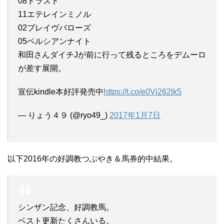
08トラスト
11エテレインミノル
02ブレイヴバローズ
05ペルシアンナイト
和田さんダイチJが前に行って残るところをデムーロ
が差す展開。
宣伝kindle本好評発売中
https://t.co/e0Vi262lk5
— りょう４９ (@ryo49_)
2017年1月7日
以下2016年の好調教つぶやき＆馬券的中結果。
シンザン記念、好調教馬。
ベスト更新たくさんいる。