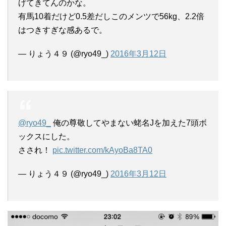
げてきてんのかな。
有馬10着だけど0.5差だしこのメンツで56kg、2.2倍
はつきすぎな感あるで。
— りょう４９ (@ryo49_)
2016年3月12日
@ryo49_
俺の尊敬してやまない蛯名Jを加えた7頭ボ
ックスにした。
さされ！
pic.twitter.com/kAyoBa8TA0
— りょう４９ (@ryo49_)
2016年3月12日