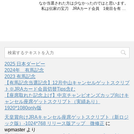
なか当選された方は少なかったのではと思います。
私は伝家の宝刀 JRAカード会員 1発目を有 …
2025 日本ダービー
2024年 有馬記念
2023 有馬記念
【有馬記念当選記念】12月中山キャンセルゲットスクリプ
ト※JRAカード会員切替Tips含む
【座席取れた記念上げ】中京チャンピオンズカップ向けキ
ャンセル座席ゲットスクリプト（実績あり）
1920*1080only版
天皇賞向けJRAキャンセル座席ゲットスクリプト（新ロジ
ック版）-1024*768 リリース版アップ 微修正
に
wpmaster
より