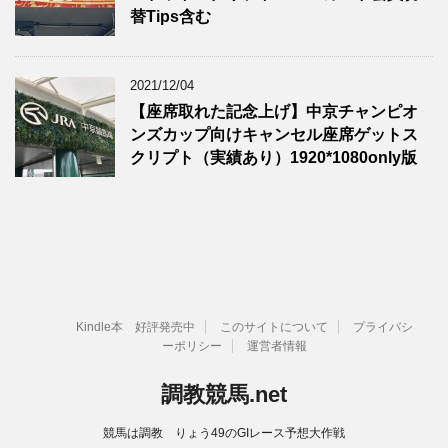
替Tips含む
2021/12/04
【座席取れた記念上げ】中京チャンピオ
ンズカップ向けキャンセル座席ゲットス
クリプト（実績あり）1920*1080only版
Kindle本 好評発売中
このサイトについて
プライバシ
ーポリシー
運営者情報
調教競馬.net
競馬は調教 りょう49のGIレース予想大作戦