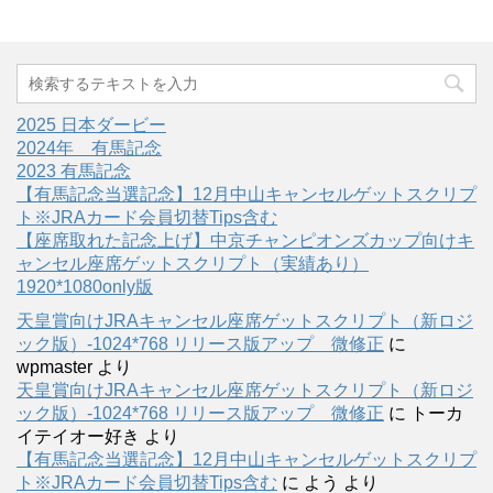
2025 日本ダービー
2024年 有馬記念
2023 有馬記念
【有馬記念当選記念】12月中山キャンセルゲットスクリプ
ト※JRAカード会員切替Tips含む
【座席取れた記念上げ】中京チャンピオンズカップ向けキ
ャンセル座席ゲットスクリプト（実績あり）
1920*1080only版
天皇賞向けJRAキャンセル座席ゲットスクリプト（新ロジ
ック版）-1024*768 リリース版アップ 微修正
に
wpmaster
より
天皇賞向けJRAキャンセル座席ゲットスクリプト（新ロジ
ック版）-1024*768 リリース版アップ 微修正
に
トーカ
イテイオー好き
より
【有馬記念当選記念】12月中山キャンセルゲットスクリプ
ト※JRAカード会員切替Tips含む
に
よう
より