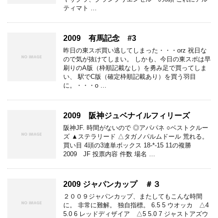
ティマト …
2009 有馬記念 #3
昨日の東スポ買い逃してしまった・・・orz 祝日な
ので気が抜けてしまい。 しかも、今日の東スポは早
刷りのA版（枠順記載なし）を勇み足で買ってしま
い、 駅でC版（確定枠順記載あり）を買う羽目
に。・・・o …
2009 阪神ジュベナイルフィリーズ
阪神JF. 時間がないので ◎アパパネ ○ベストクルー
ズ ▲ステラリード △タガノパルムドール 荒れる。
買い目 4頭の3連単ボックス 18-*-15 11の複勝
2009 JF 投票内容 件数 場名 …
2009 ジャパンカップ ＃３
２００９ジャパンカップ、またしてもこんな時間
に。 非常に難解。 独自指標。 6.5 5 ウオッカ △4
5.0 6 レッドディザイア △5 5.0 7 ジャストアズウ