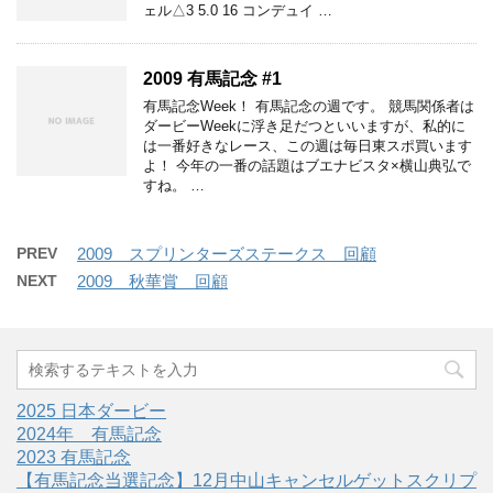
ェル△3 5.0 16 コンデュイ …
2009 有馬記念 #1
有馬記念Week！ 有馬記念の週です。 競馬関係者は
ダービーWeekに浮き足だつといいますが、私的に
は一番好きなレース、この週は毎日東スポ買います
よ！ 今年の一番の話題はブエナビスタ×横山典弘で
すね。 …
PREV
2009 スプリンターズステークス 回顧
NEXT
2009 秋華賞 回顧
2025 日本ダービー
2024年 有馬記念
2023 有馬記念
【有馬記念当選記念】12月中山キャンセルゲットスクリプ