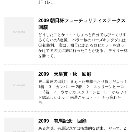
JF（1- …
2009 朝日杯フューチュリティステークス
回顧
どうしたことか・・・ちょっと自分でもびっくりす
るくらいの3連勝。 バラ一族のローズキングダムは
GI初勝利。 実は、祖母にあたるロゼカラーを追っ
かけて冬の淀に旅に行ったことがある。 デイリー杯
を勝って、 …
2009 天皇賞・秋 回顧
史上最速の回顧！ まぁ～た複勝当たり負けだよッ！
1着 ３ カンパニー 2着 ２ スクリーンヒーロ
ー 3着 ７ ウオッカ スクリーンヒーローからワイ
ド総流しかよッ！ 来週こそは・・・ もう疲れた
ヨ。 …
2009 有馬記念 回顧
ある意味、有馬記念では衝撃的な結末。 だって、2