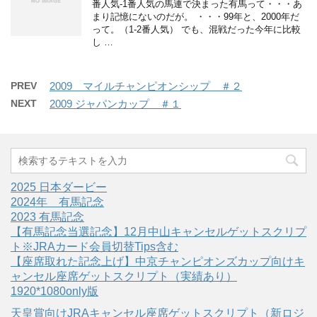
番人気-1番人気の馬連で決まった有馬って・・・あ
まり記憶にないのだが。 ・・・99年と、2000年だ
って。（1-2番人気） でも、混戦だった今年に比較
し …
PREV
2009 マイルチャンピオンシップ ＃２
NEXT
2009 ジャパンカップ ＃１
2025 日本ダービー
2024年 有馬記念
2023 有馬記念
【有馬記念当選記念】12月中山キャンセルゲットスクリプ
ト※JRAカード会員切替Tips含む
【座席取れた記念上げ】中京チャンピオンズカップ向けキ
ャンセル座席ゲットスクリプト（実績あり）
1920*1080only版
天皇賞向けJRAキャンセル座席ゲットスクリプト（新ロジ