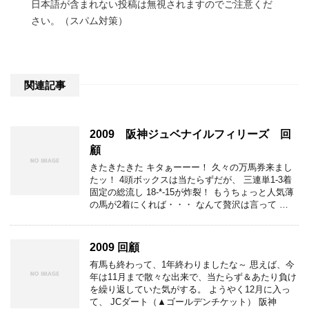
日本語が含まれない投稿は無視されますのでご注意くだ
さい。（スパム対策）
関連記事
2009 阪神ジュベナイルフィリーズ 回
顧
きたきたきた キタぁーーー！ 久々の万馬券来まし
たッ！ 4頭ボックスは当たらずだが、 三連単1-3着
固定の総流し 18-*-15が炸裂！ もうちょっと人気薄
の馬が2着にくれば・・・ なんて贅沢は言って …
2009 回顧
有馬も終わって、1年終わりましたな～ 思えば、今
年は11月まで散々な出来で、当たらず＆あたり負け
を繰り返していた気がする。 ようやく12月に入っ
て、 JCダート（▲ゴールデンチケット） 阪神