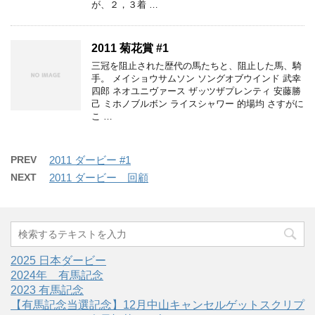
が、２，３着 …
2011 菊花賞 #1
三冠を阻止された歴代の馬たちと、阻止した馬、騎
手。 メイショウサムソン ソングオブウインド 武幸
四郎 ネオユニヴァース ザッツザプレンティ 安藤勝
己 ミホノブルボン ライスシャワー 的場均 さすがに
こ …
PREV
2011 ダービー #1
NEXT
2011 ダービー 回顧
2025 日本ダービー
2024年 有馬記念
2023 有馬記念
【有馬記念当選記念】12月中山キャンセルゲットスクリプ