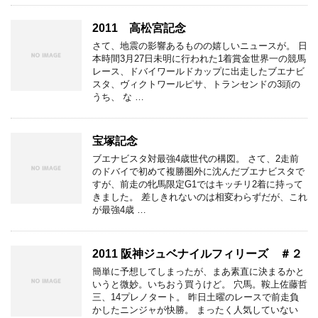
2011 高松宮記念
さて、地震の影響あるものの嬉しいニュースが。 日
本時間3月27日未明に行われた1着賞金世界一の競馬
レース、ドバイワールドカップに出走したブエナビ
スタ、ヴィクトワールピサ、トランセンドの3頭の
うち、 な …
宝塚記念
ブエナビスタ対最強4歳世代の構図。 さて、2走前
のドバイで初めて複勝圏外に沈んだブエナビスタで
すが、前走の牝馬限定G1ではキッチリ2着に持って
きました。 差しきれないのは相変わらずだが、これ
が最強4歳 …
2011 阪神ジュベナイルフィリーズ ＃２
簡単に予想してしまったが、まあ素直に決まるかと
いうと微妙。いちおう買うけど。 穴馬。鞍上佐藤哲
三、14プレノタート。 昨日土曜のレースで前走負
かしたニンジャが快勝。 まったく人気していない