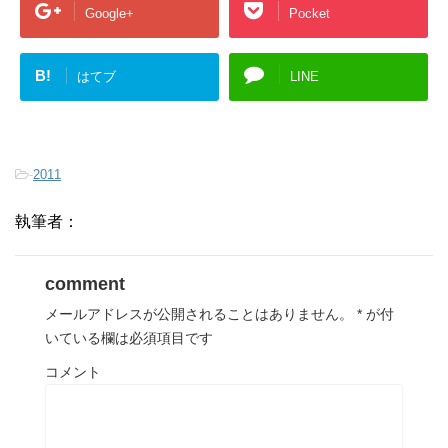
Google+
Pocket
B!
はてブ
LINE
-
2011
執筆者：
comment
メールアドレスが公開されることはありません。
*
が付
いている欄は必須項目です
コメント