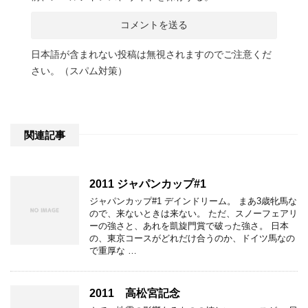
日本語が含まれない投稿は無視されますのでご注意くだ
さい。（スパム対策）
関連記事
2011 ジャパンカップ#1
ジャパンカップ#1 デインドリーム。 まあ3歳牝馬な
ので、来ないときは来ない。 ただ、スノーフェアリ
ーの強さと、あれを凱旋門賞で破った強さ。 日本
の、東京コースがどれだけ合うのか、ドイツ馬なの
で重厚な …
2011 高松宮記念