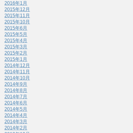
2016年1月
2015年12月
2015年11月
2015年10月
2015年6月
2015年5月
2015年4月
2015年3月
2015年2月
2015年1月
2014年12月
2014年11月
2014年10月
2014年9月
2014年8月
2014年7月
2014年6月
2014年5月
2014年4月
2014年3月
2014年2月