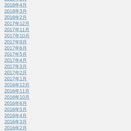
2018年4月
2018年3月
2018年2月
2017年12月
2017年11月
2017年10月
2017年9月
2017年6月
2017年5月
2017年4月
2017年3月
2017年2月
2017年1月
2016年12月
2016年11月
2016年10月
2016年6月
2016年5月
2016年4月
2016年3月
2016年2月