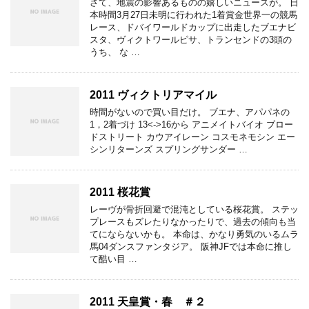
さて、地震の影響あるものの嬉しいニュースが。 日
本時間3月27日未明に行われた1着賞金世界一の競馬
レース、ドバイワールドカップに出走したブエナビ
スタ、ヴィクトワールピサ、トランセンドの3頭の
うち、 な …
2011 ヴィクトリアマイル
時間がないので買い目だけ。 ブエナ、アパパネの
1，2着づけ 13<->16から アニメイトバイオ ブロー
ドストリート カウアイレーン コスモネモシン エー
シンリターンズ スプリングサンダー …
2011 桜花賞
レーヴが骨折回避で混沌としている桜花賞。 ステッ
プレースもズレたりなかったりで、過去の傾向も当
てにならないかも。 本命は、かなり勇気のいるムラ
馬04ダンスファンタジア。 阪神JFでは本命に推し
て酷い目 …
2011 天皇賞・春 ＃２