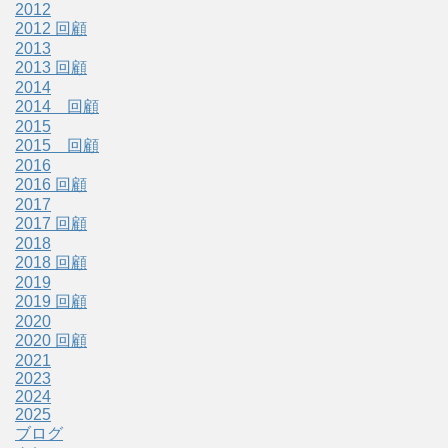
2012
2012 回顧
2013
2013 回顧
2014
2014 回顧
2015
2015 回顧
2016
2016 回顧
2017
2017 回顧
2018
2018 回顧
2019
2019 回顧
2020
2020 回顧
2021
2023
2024
2025
ブログ