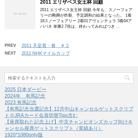
2011 エリザベス女王杯 回顧
2011 エリザベス女王杯 回顧 今年も、スノーフェア
リーの剛脚が炸裂、予定調和の結果となった。 1着
18スノーフェアリー 2着01アヴェンチュラ 3着04ア
パパネ 単勝2.7倍は、終わってみればつき …
PREV
2011 天皇賞・春 ＃２
NEXT
2011 NHKマイルカップ
2025 日本ダービー
2024年 有馬記念
2023 有馬記念
【有馬記念当選記念】12月中山キャンセルゲットスクリプ
ト※JRAカード会員切替Tips含む
【座席取れた記念上げ】中京チャンピオンズカップ向けキ
ャンセル座席ゲットスクリプト（実績あり）
1920*1080only版