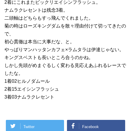
2着にこれまたビックリエイシンフラッシュ。
ナムラクレセントは残念3着。
二頭軸はどちらもすっ飛んでくれました。
菊の時はローズキングダムを散々理由付けて切ってきたの
で、
初心貫徹は本当に大事だな、と。
やっぱりマンハッタンカフェ×ラムタラは伊達じゃない。
キングスベストも長いところ合うのかね。
しかし先頭がめまぐるしく変わる見応えあふれるレースで
したな。
1着02ヒルノダムール
2着15エイシンフラッシュ
3着03ナムラクレセント
Twitter
Facebook