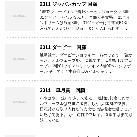
2011 ジャパンカップ 回顧
1着02ブエナビスタ 2着16トーセンジョーダン 3着
01ジャガーメイル なんと、全部天皇賞馬。 13デイ
ンドリームは残念6着。 01ジャガーは三連複BOXに
入れてたんだけど、ジョーダンが入れられず。 …
2011 ダービー 回顧
池添謙一、ダービージョッキー おめでとう！ 強か
った。オルフェーブル。 ２冠です。 1着05オルフェ
ーブル 2着01ウインバリアシオン 3着07ベルシャザ
ール そして！ >本命◎は07ベルシャザ …
2011 皐月賞 回顧
いやはや。 狙いすぎ、である。 連軸に指名したオ
ルフェーブルは見事に優勝。しかも3馬身の快勝。
桜花賞から取り入れた能力比較は結構連軸選びにい
い感じである。 が、対抗のプレイ。直線半ばまで頑
張っていた …