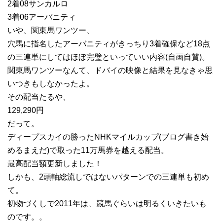
2着08サンカルロ
3着06アーバニティ
いや、関東馬ワンツー、
穴馬に指名したアーバニティがきっちり3着確保など18点
の三連単にしてはほぼ完璧といっていい内容(自画自賛)。
関東馬ワンツーなんて、ドバイの映像と結果を見なきゃ思
いつきもしなかったよ。
その配当たるや、
129,290円
だって。
ディープスカイの勝ったNHKマイルカップ(ブログ書き始
めるまえだ)で取った11万馬券を越える配当。
最高配当額更新しました！
しかも、2頭軸総流しではないパターンでの三連単も初め
て。
初物づくしで2011年は、競馬ぐらいは明るくいきたいも
のです。。