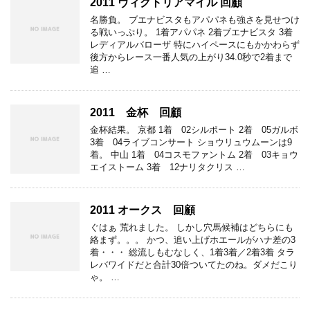
2011 ヴィクトリアマイル 回顧
名勝負。 ブエナビスタもアパパネも強さを見せつけ
る戦いっぷり。 1着アパパネ 2着ブエナビスタ 3着
レディアルバローザ 特にハイペースにもかかわらず
後方からレース一番人気の上がり34.0秒で2着まで
追 …
2011 金杯 回顧
金杯結果。 京都 1着 02シルポート 2着 05ガルボ
3着 04ライブコンサート ショウリュウムーンは9
着。 中山 1着 04コスモファントム 2着 03キョウ
エイストーム 3着 12ナリタクリス …
2011 オークス 回顧
ぐはぁ 荒れました。 しかし穴馬候補はどちらにも
絡まず。。。 かつ、追い上げホエールがハナ差の3
着・・・ 総流しもむなしく、1着3着／2着3着 タラ
レバワイドだと合計30倍ついてたのね。ダメだこり
ゃ。 …