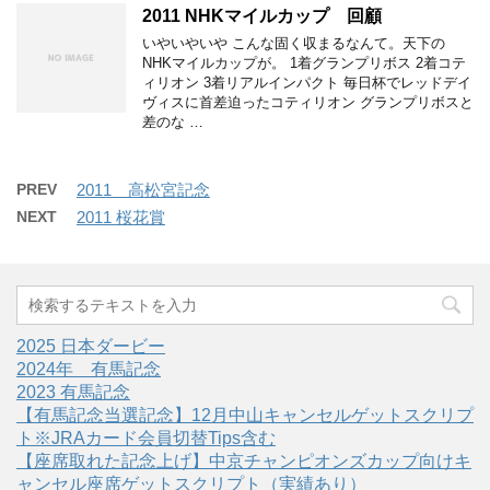
2011 NHKマイルカップ 回顧
いやいやいや こんな固く収まるなんて。天下の
NHKマイルカップが。 1着グランプリボス 2着コテ
ィリオン 3着リアルインパクト 毎日杯でレッドデイ
ヴィスに首差迫ったコティリオン グランプリボスと
差のな …
PREV
2011 高松宮記念
NEXT
2011 桜花賞
2025 日本ダービー
2024年 有馬記念
2023 有馬記念
【有馬記念当選記念】12月中山キャンセルゲットスクリプ
ト※JRAカード会員切替Tips含む
【座席取れた記念上げ】中京チャンピオンズカップ向けキ
ャンセル座席ゲットスクリプト（実績あり）