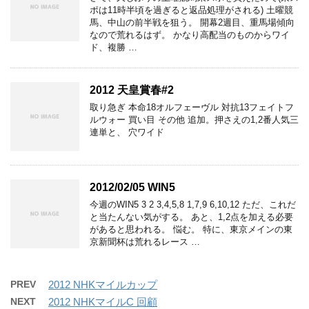
ポは11時半頃を過ぎると返品処理がされる) 土曜競
馬、中山の前半戦を狙う。 開幕2週目、重馬場傾向
なので荒れるはず。 かなり高配当のものからワイ
ド、複勝 …
2012 天皇賞春#2
取り急ぎ 本命18オルフェーヴル 対抗13フェイトフ
ルウォー 買い目 その他 追加。押さえの1,2番人気三
連単と、 穴ワイド
2012/02/05 WIN5
今週のWIN5 3 2 3,4,5,8 1,7,9 6,10,12 ただ、これだ
と当たんない気がする。 あと、1,2点を加える必要
があると思われる。 悩む。 特に、東京メインの東
京新聞杯は荒れるレース …
PREV
2012 NHKマイルカップ
NEXT
2012 NHKマイルC 回顧