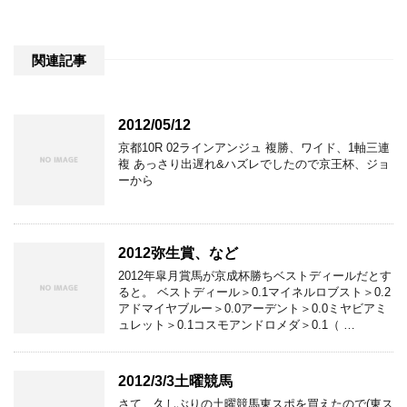
関連記事
2012/05/12
京都10R 02ラインアンジュ 複勝、ワイド、1軸三連
複 あっさり出遅れ&ハズレでしたので京王杯、ジョ
ーから
2012弥生賞、など
2012年皐月賞馬が京成杯勝ちベストディールだとす
ると。 ベストディール＞0.1マイネルロブスト＞0.2
アドマイヤブルー＞0.0アーデント＞0.0ミヤビアミ
ュレット＞0.1コスモアンドロメダ＞0.1（ …
2012/3/3土曜競馬
さて、久しぶりの土曜競馬東スポを買えたので(東ス