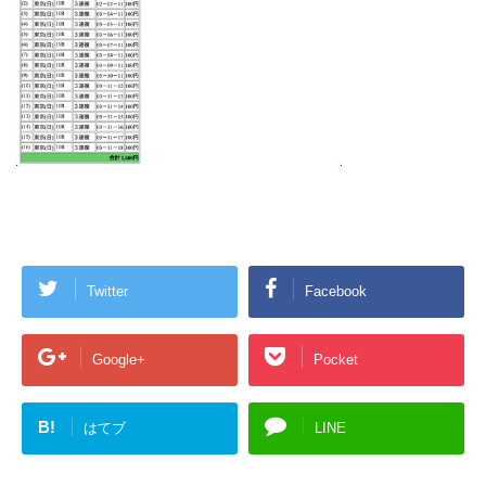
Twitter
Facebook
Google+
Pocket
B!
はてブ
LINE