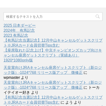
2025 日本ダービー
2024年 有馬記念
2023 有馬記念
【有馬記念当選記念】12月中山キャンセルゲットスクリプ
ト※JRAカード会員切替Tips含む
【座席取れた記念上げ】中京チャンピオンズカップ向けキ
ャンセル座席ゲットスクリプト（実績あり）
1920*1080only版
天皇賞向けJRAキャンセル座席ゲットスクリプト（新ロジ
ック版）-1024*768 リリース版アップ 微修正
に
wpmaster
より
天皇賞向けJRAキャンセル座席ゲットスクリプト（新ロジ
ック版）-1024*768 リリース版アップ 微修正
に
トーカ
イテイオー好き
より
【有馬記念当選記念】12月中山キャンセルゲットスクリプ
ト※JRAカード会員切替Tips含む
に
よう
より