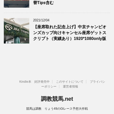
替Tips含む
2021/12/04
【座席取れた記念上げ】中京チャンピオ
ンズカップ向けキャンセル座席ゲットス
クリプト（実績あり）1920*1080only版
Kindle本 好評発売中
このサイトについて
プライバシ
ーポリシー
運営者情報
調教競馬.net
競馬は調教 りょう49のGIレース予想大作戦