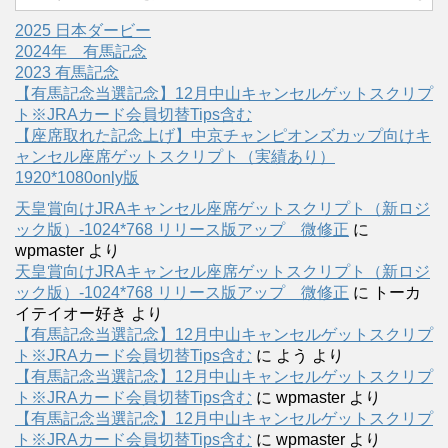
2025 日本ダービー
2024年 有馬記念
2023 有馬記念
【有馬記念当選記念】12月中山キャンセルゲットスクリプ
ト※JRAカード会員切替Tips含む
【座席取れた記念上げ】中京チャンピオンズカップ向けキ
ャンセル座席ゲットスクリプト（実績あり）
1920*1080only版
天皇賞向けJRAキャンセル座席ゲットスクリプト（新ロジ
ック版）-1024*768 リリース版アップ 微修正
に
wpmaster
より
天皇賞向けJRAキャンセル座席ゲットスクリプト（新ロジ
ック版）-1024*768 リリース版アップ 微修正
に
トーカ
イテイオー好き
より
【有馬記念当選記念】12月中山キャンセルゲットスクリプ
ト※JRAカード会員切替Tips含む
に
よう
より
【有馬記念当選記念】12月中山キャンセルゲットスクリプ
ト※JRAカード会員切替Tips含む
に
wpmaster
より
【有馬記念当選記念】12月中山キャンセルゲットスクリプ
ト※JRAカード会員切替Tips含む
に
wpmaster
より