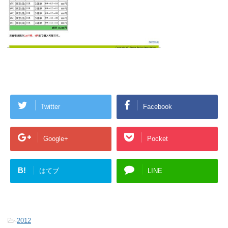
Twitter
Facebook
Google+
Pocket
B!
はてブ
LINE
-
2012