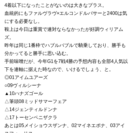
4着以下になったことがないのは大きなプラス。
血統的にもファルヴラヴ×エルコンドルパサーと2400は気
にする必要なし。
鞍上は今日は重賞で連対ならなかったが好調ウィリアム
ズ。
昨年は同じ1番枠でハブルバブルで騎乗しており、勝手も
分かってると勝手に思い込む。
手前味噌だが、今年G1を7戦4勝の予想内容も全部4人気以
下を連軸に据えた時なので、いけるでしょう、と。
◎01アイムユアーズ
○09ヴィルシーナ
▲10ハナズゴール
△筆頭08ミッドサマーフェア
△14ジェンティルドンナ
△17トーセンベニザクラ
あとは05メイショウスザンナ、02マイネエポナ、03アイ