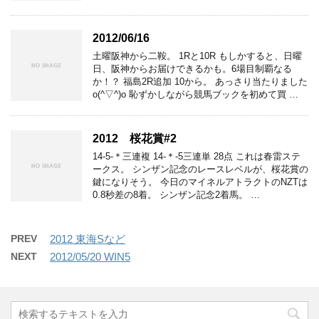
2012/06/16
土曜阪神から二鞍。 1Rと10R もしかすると、日曜
日、阪神からお届けできるかも。6場目制覇なる
か！？ 福島2R追加 10から。 あっさり当たりました
o(^▽^)o 恥ずかしながら競馬ブックを初めて買 …
2012 桜花賞#2
14-5-＊三連複 14-＊-5三連単 28点 これは春雷ステ
ークス。 シンザン記念のレースレベルが、桜花賞の
鍵になりそう。 今日のマイネルアトラクトのNZTは
0.8秒差の8着。 シンザン記念2着馬。 …
PREV
2012 東海Sなど
NEXT
2012/05/20 WIN5