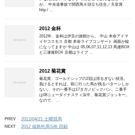
が。 中央道事故で関西馬６頭立ち往生／天皇賞
http:/ …
2012 金杯
2012年、金杯は伊豆の旅館から。 中山 本命アドマ
イヤコスモス 京都 本命ライブコンサート 画面が縦
になってますが 中山は 05,06,07,11,12,13 馬連BOX
と三連複BOX 京都はライブ …
2012 菊花賞
菊花賞、ゴールドシップの2冠は揺るぎない状況。
負けるとすれば、前に行った馬が残るパターンしか
ない。 その一番手は17タガノビックバン。二番手
は08ニューダイナスティ浜中、菊花賞ジョッキー。
なので、 …
PREV
2012/04/21 土曜競馬
NEXT
2012 福島牝馬S他 回顧