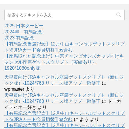
2025 日本ダービー
2024年 有馬記念
2023 有馬記念
【有馬記念当選記念】12月中山キャンセルゲットスクリプ
ト※JRAカード会員切替Tips含む
【座席取れた記念上げ】中京チャンピオンズカップ向けキ
ャンセル座席ゲットスクリプト（実績あり）
1920*1080only版
天皇賞向けJRAキャンセル座席ゲットスクリプト（新ロジ
ック版）-1024*768 リリース版アップ 微修正
に
wpmaster
より
天皇賞向けJRAキャンセル座席ゲットスクリプト（新ロジ
ック版）-1024*768 リリース版アップ 微修正
に
トーカ
イテイオー好き
より
【有馬記念当選記念】12月中山キャンセルゲットスクリプ
ト※JRAカード会員切替Tips含む
に
よう
より
【有馬記念当選記念】12月中山キャンセルゲットスクリプ