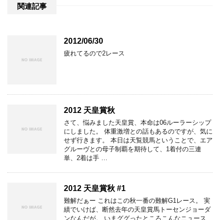
関連記事
2012/06/30
疲れてるので2レース
2012 天皇賞秋
さて、悩みました天皇賞、本命は06ルーラーシップ
にしました。 体重激増との話もあるのですが、気に
せず行きます。 本日は天覧競馬ということで、エア
グルーヴとの母子制覇を期待して、1着付の三連
単、2着は手 …
2012 天皇賞秋 #1
難解だぁー これはこの秋一番の難解G1レース。 実
績でいけば、断然去年の天皇賞馬トーセンジョーダ
ンなんだが。 いまググったところこんなニュース