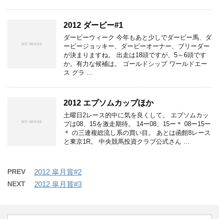
2012 ダービー#1
ダービーウィーク 今年もあと少しでダービー馬、ダ
ービージョッキー、ダービーオーナー、ブリーダー
が決まりますね。 出走は18頭ですが、5～6頭です
か。有力な候補は。 ゴールドシップ ワールドエー
ス グラ …
2012 エプソムカップほか
土曜日2レース的中に気を良くして。 エプソムカッ
プは08、15を激走期待。 14ー08、15ー＊ 08ー15ー
＊ の三連複総流し系の買い目。 あとは函館8レース
と東京1R。 中央競馬投資クラブ公式さん …
PREV
2012 皐月賞#2
NEXT
2012 皐月賞#3