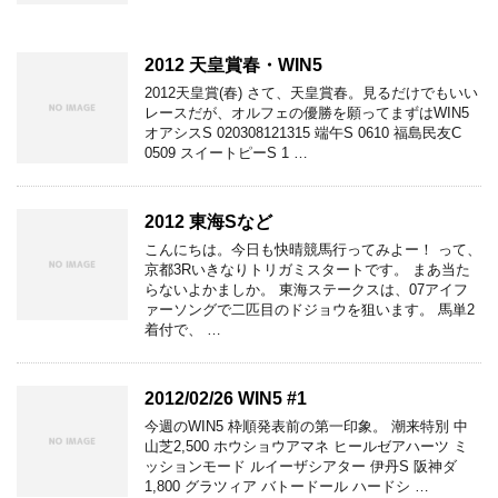
2012 天皇賞春・WIN5
2012天皇賞(春) さて、天皇賞春。見るだけでもいい
レースだが、オルフェの優勝を願ってまずはWIN5
オアシスS 020308121315 端午S 0610 福島民友C
0509 スイートピーS 1 …
2012 東海Sなど
こんにちは。今日も快晴競馬行ってみよー！ って、
京都3Rいきなりトリガミスタートです。 まあ当た
らないよかましか。 東海ステークスは、07アイフ
ァーソングで二匹目のドジョウを狙います。 馬単2
着付で、 …
2012/02/26 WIN5 #1
今週のWIN5 枠順発表前の第一印象。 潮来特別 中
山芝2,500 ホウショウアマネ ヒールゼアハーツ ミ
ッションモード ルイーザシアター 伊丹S 阪神ダ
1,800 グラツィア バトードール ハードシ …