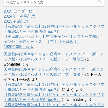
2025 日本ダービー
2024年 有馬記念
2023 有馬記念
【有馬記念当選記念】12月中山キャンセルゲットスクリプ
ト※JRAカード会員切替Tips含む
【座席取れた記念上げ】中京チャンピオンズカップ向けキ
ャンセル座席ゲットスクリプト（実績あり）
1920*1080only版
天皇賞向けJRAキャンセル座席ゲットスクリプト（新ロジ
ック版）-1024*768 リリース版アップ 微修正
に
wpmaster
より
天皇賞向けJRAキャンセル座席ゲットスクリプト（新ロジ
ック版）-1024*768 リリース版アップ 微修正
に
トーカ
イテイオー好き
より
【有馬記念当選記念】12月中山キャンセルゲットスクリプ
ト※JRAカード会員切替Tips含む
に
よう
より
【有馬記念当選記念】12月中山キャンセルゲットスクリプ
ト※JRAカード会員切替Tips含む
に
wpmaster
より
【有馬記念当選記念】12月中山キャンセルゲットスクリプ