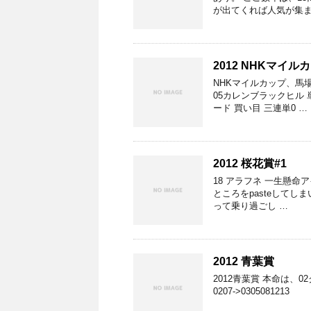
が出てくれば人気が集ま
2012 NHKマイル
NHKマイルカップ、馬
05カレンブラックヒル 
ード 買い目 三連単0 …
2012 桜花賞#1
18 アラフネ 一生懸命ア
ところをpasteしてし
って乗り過ごし …
2012 青葉賞
2012青葉賞 本命は、0
0207->0305081213