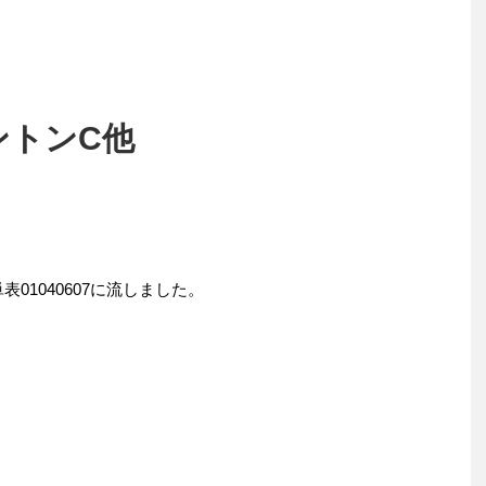
リントンC他
01040607に流しました。