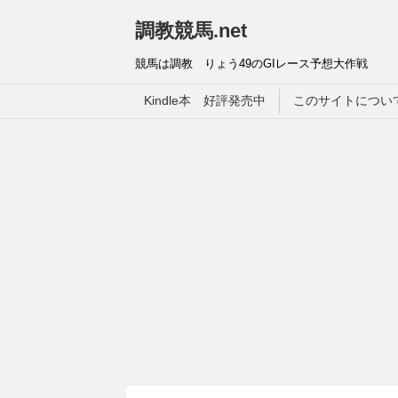
調教競馬.net
競馬は調教 りょう49のGIレース予想大作戦
Kindle本 好評発売中
このサイトについ