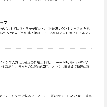
 …
カップ
場がどこまで回復するかが鍵かと。 本命08マウントシャスタ 対抗
単穴07ハナズゴール 連下筆頭11マイネルロブスト 連下17アルフレ
イホンで入力した確定の枠順と予想が、selectallからcopyすべき
まい全部消え。 残ったのは冒頭の2行。 オマケに間違えて快速に乗
2クランモンタナ 対抗07フェノーメノ 買い目ワイド02-07,03 三連単