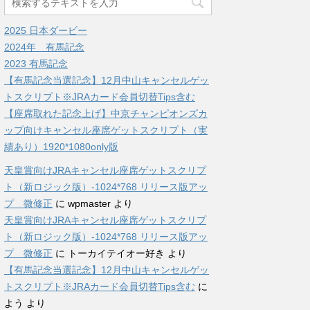
2025 日本ダービー
2024年 有馬記念
2023 有馬記念
【有馬記念当選記念】12月中山キャンセルゲッ
トスクリプト※JRAカード会員切替Tips含む
【座席取れた記念上げ】中京チャンピオンズカ
ップ向けキャンセル座席ゲットスクリプト（実
績あり）1920*1080only版
天皇賞向けJRAキャンセル座席ゲットスクリプ
ト（新ロジック版）-1024*768 リリース版アッ
プ 微修正
に
wpmaster
より
天皇賞向けJRAキャンセル座席ゲットスクリプ
ト（新ロジック版）-1024*768 リリース版アッ
プ 微修正
に
トーカイテイオー好き
より
【有馬記念当選記念】12月中山キャンセルゲッ
トスクリプト※JRAカード会員切替Tips含む
に
よう
より