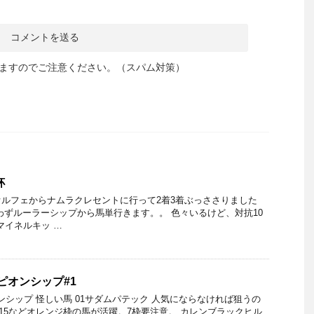
ますのでご注意ください。（スパム対策）
杯
ルフェからナムラクレセントに行って2着3着ぶっささりました
わずルーラーシップから馬単行きます。。 色々いるけど、対抗10
マイネルキッ …
ンピオンシップ#1
オンシップ 怪しい馬 01サダムパテック 人気にならなければ狙うの
,15などオレンジ枠の馬が活躍。7枠要注意。 カレンブラックヒル