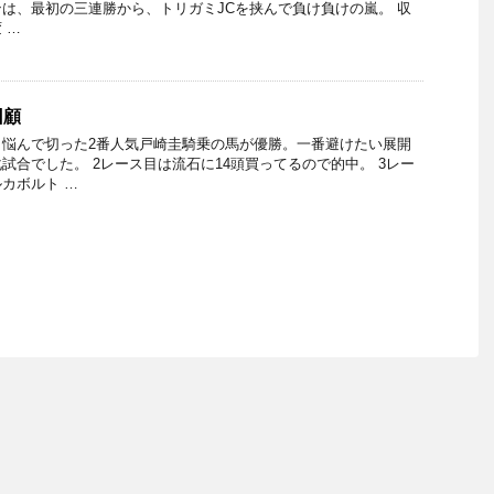
は、最初の三連勝から、トリガミJCを挟んで負け負けの嵐。 収
 …
 回顧
で、悩んで切った2番人気戸崎圭騎乗の馬が優勝。一番避けたい展開
試合でした。 2レース目は流石に14頭買ってるので的中。 3レー
カボルト …