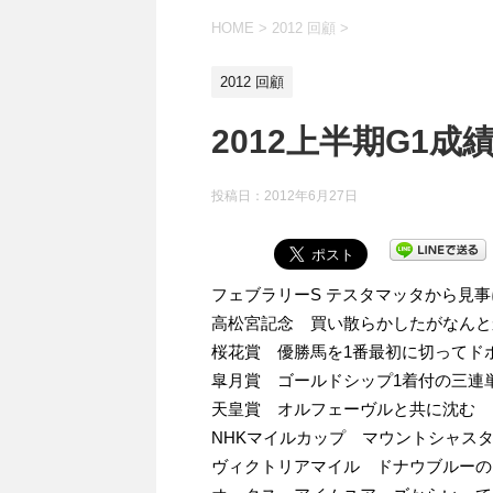
HOME
>
2012 回顧
>
2012 回顧
2012上半期G1成
投稿日：
2012年6月27日
フェブラリーS テスタマッタから見事
高松宮記念 買い散らかしたがなんと
桜花賞 優勝馬を1番最初に切ってド
皐月賞 ゴールドシップ1着付の三連
天皇賞 オルフェーヴルと共に沈む
NHKマイルカップ マウントシャス
ヴィクトリアマイル ドナウブルーの