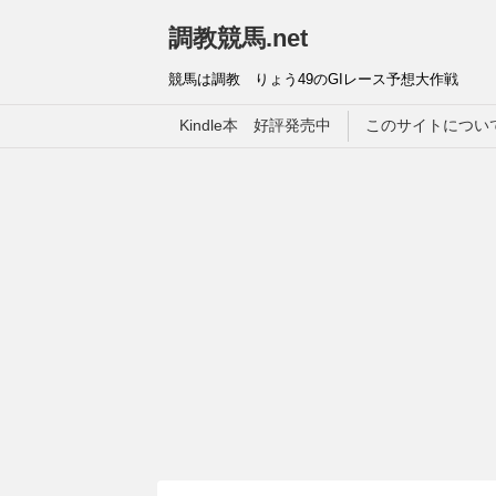
調教競馬.net
競馬は調教 りょう49のGIレース予想大作戦
Kindle本 好評発売中
このサイトについ