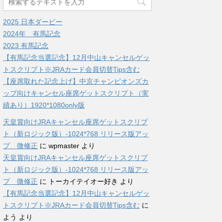
2025 日本ダービー
2024年 有馬記念
2023 有馬記念
【有馬記念当選記念】12月中山キャンセルゲッ
トスクリプト※JRAカード会員切替Tips含む
【座席取れた記念上げ】中京チャンピオンズカ
ップ向けキャンセル座席ゲットスクリプト（実
績あり）1920*1080only版
天皇賞向けJRAキャンセル座席ゲットスクリプ
ト（新ロジック版）-1024*768 リリース版アッ
プ 微修正
に
wpmaster
より
天皇賞向けJRAキャンセル座席ゲットスクリプ
ト（新ロジック版）-1024*768 リリース版アッ
プ 微修正
に
トーカイテイオー好き
より
【有馬記念当選記念】12月中山キャンセルゲッ
トスクリプト※JRAカード会員切替Tips含む
に
よう
より