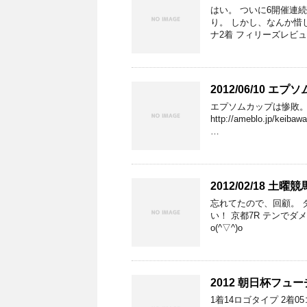
はい。 ついに6開催連続
り。 しかし、なんか惜
ナ2着 フィリーズレビュ
2012/06/10 
エプソムカップは惨敗。
http://ameblo.jp/k
…
2012/02/18 
忘れてたので、回顧。 
い！ 京都7R テンでダ
o(^▽^)o
2012 朝日杯フュ
1着14ロゴタイプ 2着