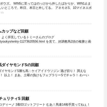
ボウズ。 WIN5に至ってはのっけから外したばかりか、WIN1止ま
しいところで、昨日、本日と外してる。 アネモネS、10マイネエポ
 …
エプソムカップなど回顧
 よく拝見しているトミーさんのブログ
eibawatyoukyo/entry-11273620556.html を見て、好調教馬2頭の複勝と函
土曜競馬ダイヤモンドSの回顧
ダイヤモンドS勝ち馬：ケイアイドウソジン 逃げ切り！ 買えな
メ！ 以上！ まあ、土曜の負けもフェブラリーSでチャラ！ わーい
ーチュリティS 回顧
05コディーノ 3着03ゴットフリート むあ！馬連14相手買ってねぇ！