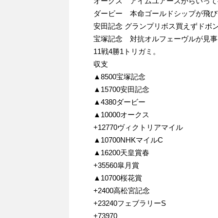
オークス アイムユアーズからいって
ダービー 本命ゴールドシップが飛び
安田記念 グランプリボス買えずドボ
宝塚記念 対抗オルフェーヴルが見事
11戦4勝1トリガミ。
収支
▲8500宝塚記念
▲15700安田記念
▲4380ダービー
▲10000オークス
+12770ヴィクトリアマイル
▲10700NHKマイルC
▲16200天皇賞春
+35560皐月賞
▲10700桜花賞
+2400高松宮記念
+23240フェブラリーS
+73970