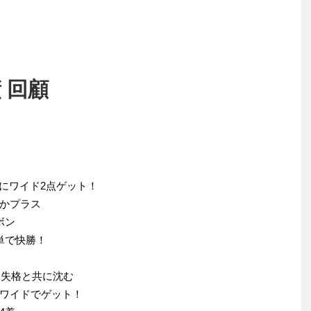
績 回顧
にワイド2点ゲット！
かプラス
ボン
単で快勝！
タ失格と共に沈む
ワイドでゲット！