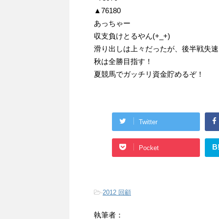
▲76180
あっちゃー
収支負けとるやん(+_+)
滑り出しは上々だったが、後半戦失速
秋は全勝目指す！
夏競馬でガッチリ資金貯めるぞ！
Twitter
B
Pocket
-
2012 回顧
執筆者：