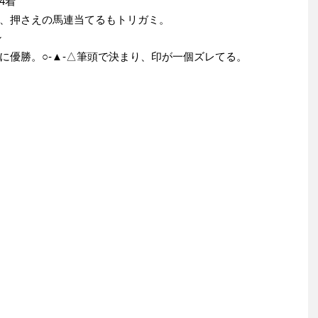
4着
、押さえの馬連当てるもトリガミ。
ン
に優勝。○-▲-△筆頭で決まり、印が一個ズレてる。