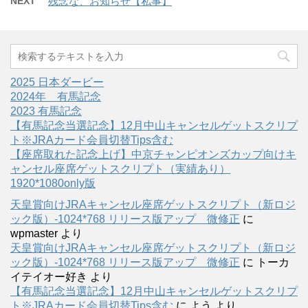
NEXT
残念な、お知らせ【私事】
2025 日本ダービー
2024年 有馬記念
2023 有馬記念
【有馬記念当選記念】12月中山キャンセルゲットスクリプ
ト※JRAカード会員切替Tips含む
【座席取れた記念上げ】中京チャンピオンズカップ向けキ
ャンセル座席ゲットスクリプト（実績あり）
1920*1080only版
天皇賞向けJRAキャンセル座席ゲットスクリプト（新ロジ
ック版）-1024*768 リリース版アップ 微修正
に
wpmaster
より
天皇賞向けJRAキャンセル座席ゲットスクリプト（新ロジ
ック版）-1024*768 リリース版アップ 微修正
に
トーカ
イテイオー好き
より
【有馬記念当選記念】12月中山キャンセルゲットスクリプ
ト※JRAカード会員切替Tips含む
に
よう
より