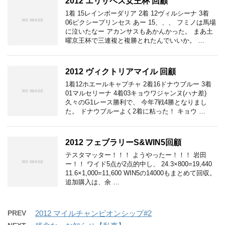
2012 エリザベス女王杯 回顧
1着 15レインボーダリア 2着 12ヴィルシーナ 3着
06ピクシープリンセス あー 15、、、 フミノは馬場
に泣いたなー アカンサスもあかんかった。 まあ土
曜京王杯で三連複と複勝とれたんでいいか。 …
2012 ヴィクトリアマイル 回顧
1着12ホエールキャプチャ 2着16ドナウブルー 3着
01マルセリーナ 4着03キョウワジャンヌ(ハナ差)
久々のG1レース勝利で、 今年7戦4勝となりまし
た。 ドナウブルーよく2着に粘った！ キョウ …
2012 フェブラリーS&WIN5回顧
テスタマッター！！！ ようやったー！！！ 岩田
ー！！ ワイド5点が2点的中し、 24.3×800=19,440
11.6×1,000=11,600 WIN5の14000もまとめて回収。
追加購入は、余 …
PREV
2012 マイルチャンピオンシップ#2