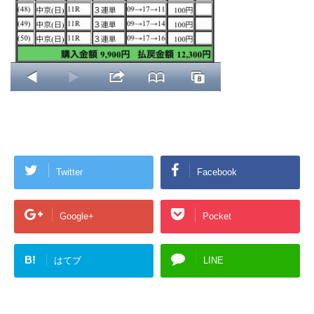
Twitter
Facebook
Google+
Pocket
B!
はてブ
LINE