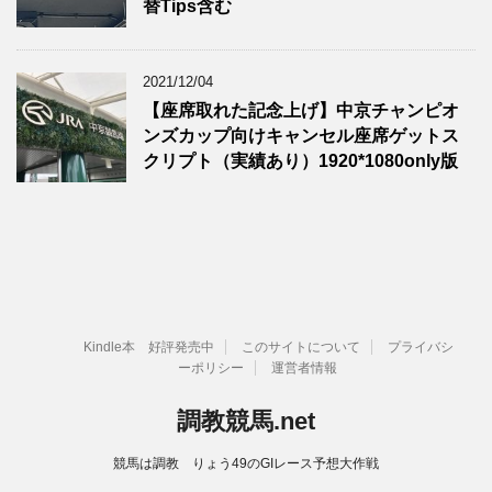
替Tips含む
2021/12/04
【座席取れた記念上げ】中京チャンピオ
ンズカップ向けキャンセル座席ゲットス
クリプト（実績あり）1920*1080only版
Kindle本 好評発売中
このサイトについて
プライバシ
ーポリシー
運営者情報
調教競馬.net
競馬は調教 りょう49のGIレース予想大作戦