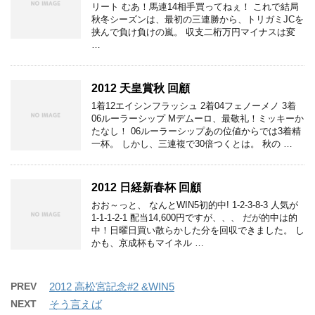
リート むあ！馬連14相手買ってねぇ！ これで結局
秋冬シーズンは、最初の三連勝から、トリガミJCを
挟んで負け負けの嵐。 収支二桁万円マイナスは変
…
2012 天皇賞秋 回顧
1着12エイシンフラッシュ 2着04フェノーメノ 3着
06ルーラーシップ Mデムーロ、最敬礼！ミッキーか
たなし！ 06ルーラーシップあの位値からでは3着精
一杯。 しかし、三連複で30倍つくとは。 秋の …
2012 日経新春杯 回顧
おお～っと、 なんとWIN5初的中! 1-2-3-8-3 人気が
1-1-1-2-1 配当14,600円ですが、、、 だが的中は的
中！日曜日買い散らかした分を回収できました。 し
かも、京成杯もマイネル …
PREV
2012 高松宮記念#2 &WIN5
NEXT
そう言えば