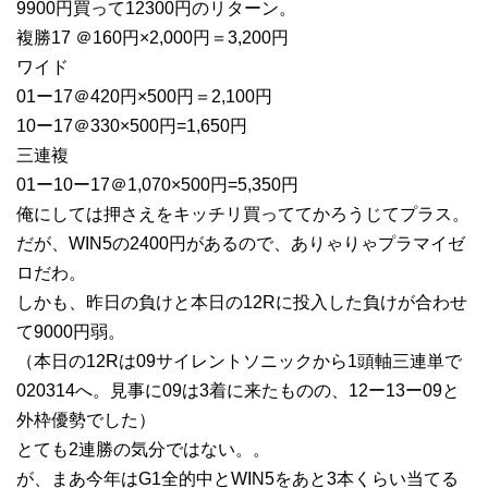
9900円買って12300円のリターン。
複勝17 ＠160円×2,000円＝3,200円
ワイド
01ー17＠420円×500円＝2,100円
10ー17＠330×500円=1,650円
三連複
01ー10ー17＠1,070×500円=5,350円
俺にしては押さえをキッチリ買っててかろうじてプラス。
だが、WIN5の2400円があるので、ありゃりゃプラマイゼ
ロだわ。
しかも、昨日の負けと本日の12Rに投入した負けが合わせ
て9000円弱。
（本日の12Rは09サイレントソニックから1頭軸三連単で
020314へ。見事に09は3着に来たものの、12ー13ー09と
外枠優勢でした）
とても2連勝の気分ではない。。
が、まあ今年はG1全的中とWIN5をあと3本くらい当てる