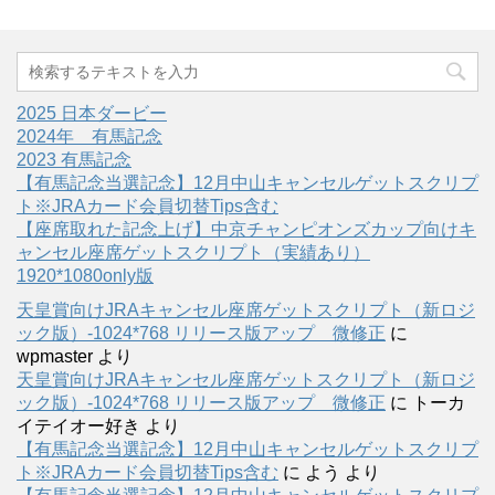
2025 日本ダービー
2024年 有馬記念
2023 有馬記念
【有馬記念当選記念】12月中山キャンセルゲットスクリプ
ト※JRAカード会員切替Tips含む
【座席取れた記念上げ】中京チャンピオンズカップ向けキ
ャンセル座席ゲットスクリプト（実績あり）
1920*1080only版
天皇賞向けJRAキャンセル座席ゲットスクリプト（新ロジ
ック版）-1024*768 リリース版アップ 微修正
に
wpmaster
より
天皇賞向けJRAキャンセル座席ゲットスクリプト（新ロジ
ック版）-1024*768 リリース版アップ 微修正
に
トーカ
イテイオー好き
より
【有馬記念当選記念】12月中山キャンセルゲットスクリプ
ト※JRAカード会員切替Tips含む
に
よう
より