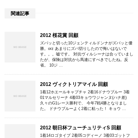
関連記事
2012 桜花賞 回顧
ズバッと切った10ジェンティルドンナがズバッと優
勝。orz あまりにズバ切りしたので悔いはないで
す。。。嘘です。 対抗ヴィルシーナは合っていまし
たが、保険は対抗から馬連にすべきでしたね。反
省。 10ジ …
2012 ヴィクトリアマイル 回顧
1着12ホエールキャプチャ 2着16ドナウブルー 3着
01マルセリーナ 4着03キョウワジャンヌ(ハナ差)
久々のG1レース勝利で、 今年7戦4勝となりまし
た。 ドナウブルーよく2着に粘った！ キョウ …
2012 朝日杯フューチュリティS 回顧
1着14ロゴタイプ 2着05コディーノ 3着03ゴットフ