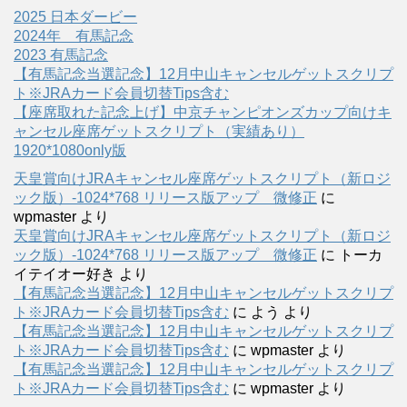
2025 日本ダービー
2024年 有馬記念
2023 有馬記念
【有馬記念当選記念】12月中山キャンセルゲットスクリプ
ト※JRAカード会員切替Tips含む
【座席取れた記念上げ】中京チャンピオンズカップ向けキ
ャンセル座席ゲットスクリプト（実績あり）
1920*1080only版
天皇賞向けJRAキャンセル座席ゲットスクリプト（新ロジ
ック版）-1024*768 リリース版アップ 微修正
に
wpmaster
より
天皇賞向けJRAキャンセル座席ゲットスクリプト（新ロジ
ック版）-1024*768 リリース版アップ 微修正
に
トーカ
イテイオー好き
より
【有馬記念当選記念】12月中山キャンセルゲットスクリプ
ト※JRAカード会員切替Tips含む
に
よう
より
【有馬記念当選記念】12月中山キャンセルゲットスクリプ
ト※JRAカード会員切替Tips含む
に
wpmaster
より
【有馬記念当選記念】12月中山キャンセルゲットスクリプ
ト※JRAカード会員切替Tips含む
に
wpmaster
より