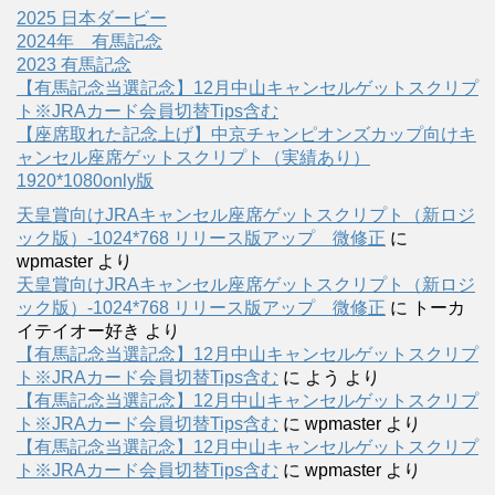
2025 日本ダービー
2024年 有馬記念
2023 有馬記念
【有馬記念当選記念】12月中山キャンセルゲットスクリプ
ト※JRAカード会員切替Tips含む
【座席取れた記念上げ】中京チャンピオンズカップ向けキ
ャンセル座席ゲットスクリプト（実績あり）
1920*1080only版
天皇賞向けJRAキャンセル座席ゲットスクリプト（新ロジ
ック版）-1024*768 リリース版アップ 微修正
に
wpmaster
より
天皇賞向けJRAキャンセル座席ゲットスクリプト（新ロジ
ック版）-1024*768 リリース版アップ 微修正
に
トーカ
イテイオー好き
より
【有馬記念当選記念】12月中山キャンセルゲットスクリプ
ト※JRAカード会員切替Tips含む
に
よう
より
【有馬記念当選記念】12月中山キャンセルゲットスクリプ
ト※JRAカード会員切替Tips含む
に
wpmaster
より
【有馬記念当選記念】12月中山キャンセルゲットスクリプ
ト※JRAカード会員切替Tips含む
に
wpmaster
より