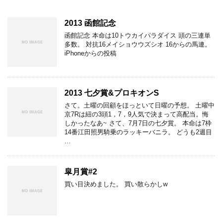
2013 函館記念
函館記念 本命は10トウカイパラダイス 頭の三連単
多数。 対抗16メイショウウズシオ 16からの馬連。
iPhoneからの投稿
2013 七夕賞&プロキオンS
さて。土曜の回顧をほっといて日曜の予想。 土曜中
京7Rは紐の3頭1，7，9人気で決まって高配当。悔
しかったなあ~ さて、7月7日の七夕賞。 本命は7枠
14番江田照男騎乗のラッキーバニラ。 どうも2週目
…
皐月賞#2
買い目決めました。 買い散らかしw