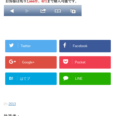
Twitter
Facebook
Google+
Pocket
B!
はてブ
LINE
-
2013