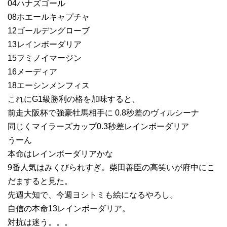
04ハナズゴール
08ホエールキャプチャ
12ゴールデングローブ
13レインボーダリア
15フミノイマージン
16メーディア
18エーシンメンフィス
これにG1級勝利の格を加味すると、
前走大阪杯で強豪牡馬相手に 0.8秒差のヴィルシーナ
同じくマイラーズカップ0.3秒差レインボーダリア
うーん
本命はレインボーダリアかな
9番人気はみくびられすぎ。柴田善臣の高笑いが府中にこ
だますると見た。
先週大知で、今週ヨシトミも絵になるやろし。
自信の本命13レインボーダリア。
対抗は迷う。。。