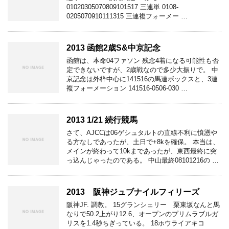
01020305070809101517 三連単 0108-
0205070910111315 三連複フォーメー …
2013 函館2歳S&中京記念
函館は、本命04ファソン 残念4着になる可能性も否
定できないですが、2歳戦なので多少大振りで。 中
京記念は外枠中心に141516の馬連ボックスと、3連
複フォーメーション 141516-0506-030 …
2013 1/21 続行競馬
さて、AJCCは06ゲシュタルトの直線不利に憤懣や
る方なしであったが、土日で+8kを確保。 本当は、
メインが終わって10kまであったが、東西最終に突
っ込んじゃったのである。 中山最終08101216の …
2013 阪神ジュブナイルフィリーズ
阪神JF. 調教。 15グランシェリー 栗東坂なんと馬
なりで50.2上がり12.6、オープンのプリムラブルガ
リスを1.4秒ちぎっている。 18ホウライアキコ