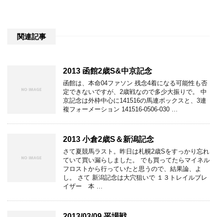
関連記事
2013 函館2歳S&中京記念
函館は、本命04ファソン 残念4着になる可能性も否
定できないですが、2歳戦なので多少大振りで。 中
京記念は外枠中心に141516の馬連ボックスと、3連
複フォーメーション 141516-0506-030 …
2013 小倉2歳S＆新潟記念
さて夏競馬ラスト。昨日は札幌2歳Sをすっかり忘れ
ていて買い漏らしました。 でも買ってたらマイネル
フロストから行っていたと思うので、結果論、よ
し。 さて 新潟記念は大穴狙いで １３トレイルブレ
イザー 本 …
2013/03/09 平場戦