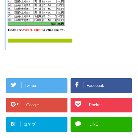
Twitter
Facebook
Google+
Pocket
B!
はてブ
LINE