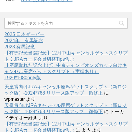
2025 日本ダービー
2024年 有馬記念
2023 有馬記念
【有馬記念当選記念】12月中山キャンセルゲットスクリプ
ト※JRAカード会員切替Tips含む
【座席取れた記念上げ】中京チャンピオンズカップ向けキ
ャンセル座席ゲットスクリプト（実績あり）
1920*1080only版
天皇賞向けJRAキャンセル座席ゲットスクリプト（新ロジ
ック版）-1024*768 リリース版アップ 微修正
に
wpmaster
より
天皇賞向けJRAキャンセル座席ゲットスクリプト（新ロジ
ック版）-1024*768 リリース版アップ 微修正
に
トーカ
イテイオー好き
より
【有馬記念当選記念】12月中山キャンセルゲットスクリプ
ト※JRAカード会員切替Tips含む
に
よう
より