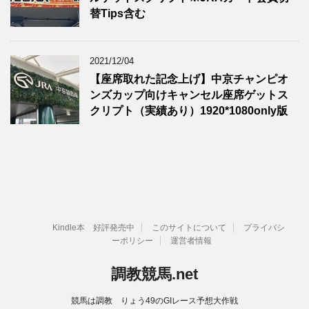
替Tips含む
2021/12/04
【座席取れた記念上げ】中京チャンピオ
ンズカップ向けキャンセル座席ゲットス
クリプト（実績あり）1920*1080only版
Kindle本 好評発売中
このサイトについて
プライバシ
ーポリシー
運営者情報
調教競馬.net
競馬は調教 りょう49のGIレース予想大作戦