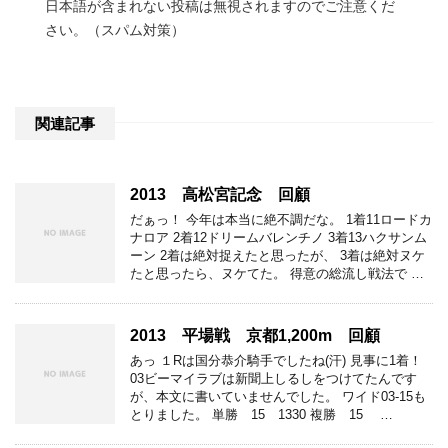
日本語が含まれない投稿は無視されますのでご注意くだ
さい。（スパム対策）
関連記事
2013 高松宮記念 回顧
だぁっ！ 今年は本当に絶不調だな。 1着11ロードカ
ナロア 2着12ドリームバレンチノ 3着13ハクサンム
ーン 2着は絶対捉えたと思ったが、 3着は絶対ヌケ
たと思ったら、ヌケてた。 得意の総流し戦法で …
2013 平場戦 京都1,200m 回顧
あっ １Rは国分恭介騎手でしたね(汗) 見事に1着！
03ビーマイラブは新聞上しるしをつけてたんです
が、本文に書いていませんでした。 ワイド03-15も
とりました。 単勝 15 1330 複勝 15 …