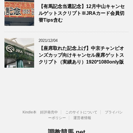
【有馬記念当選記念】12月中山キャンセ
ルゲットスクリプト※JRAカード会員切
替Tips含む
2021/12/04
【座席取れた記念上げ】中京チャンピオ
ンズカップ向けキャンセル座席ゲットス
クリプト（実績あり）1920*1080only版
Kindle本 好評発売中
このサイトについて
プライバシ
ーポリシー
運営者情報
調教競馬.net