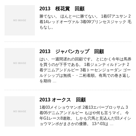
2013 桜花賞 回顧
勝てない。 ほんとーに勝てない。 1着07アユサン 2
着14レッドオーヴァル 3着09プリンセスジャック 毛
もなし。
2013 ジャパンカップ 回顧
はい、一週間遅れの回顧です。 とにかく今年は馬券
を買うのが下手である。 1着ジェンティルドンナ 2
着デニムアンドルビー 3着トーセンジョーダン ゴー
ルドシップは無残・・二桁着順。有馬での巻き返し
を期待 …
2013 オークス 回顧
1着03メイショウマンボ 2着13エバーブロッサム 3
着05デニムアンドルビー もはや何も言うマイ。 今
年G1レース8連敗。 しかも穴馬と見込んだ03メイシ
ョウマンボがまさかの優勝。 13-*-03は …