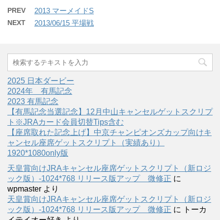
PREV
2013 マーメイドS
NEXT
2013/06/15 平場戦
2025 日本ダービー
2024年 有馬記念
2023 有馬記念
【有馬記念当選記念】12月中山キャンセルゲットスクリプ
ト※JRAカード会員切替Tips含む
【座席取れた記念上げ】中京チャンピオンズカップ向けキ
ャンセル座席ゲットスクリプト（実績あり）
1920*1080only版
天皇賞向けJRAキャンセル座席ゲットスクリプト（新ロジ
ック版）-1024*768 リリース版アップ 微修正
に
wpmaster
より
天皇賞向けJRAキャンセル座席ゲットスクリプト（新ロジ
ック版）-1024*768 リリース版アップ 微修正
に
トーカ
イテイオー好き
より