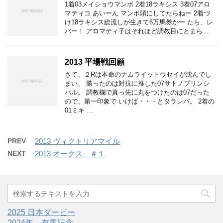
1着03メイショウマンボ 2着18ラキシス 3着07アロ
マティコ あいーん マンボ頭にしてたらねー 2着づ
け18ラキシス総流しが生きて6万馬券かー たら、レ
バー！ アロマティ子はそれほど調教目にとまら …
2013 平場戦回顧
さて、２Rは本命のナムライットウセイが沈んでし
まい、 勝ったのは対抗に推した07サトノプリンシ
パル。 調教欄で真っ先に丸をつけたのは07だった
ので、第一印象で いけば・・・とタラレバ。 2着の
01ミキ …
PREV
2013 ヴィクトリアマイル
NEXT
2013 オークス ＃１
2025 日本ダービー
2024年 有馬記念