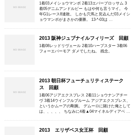
1着03メイショウマンボ 2着13エバーブロッサム 3
着05デニムアンドルビー もはや何も言うマイ。 今
年G1レース8連敗。 しかも穴馬と見込んだ03メイシ
ョウマンボがまさかの優勝。 13-*-03は …
2013 阪神ジュブナイルフィリーズ 回顧
1着08レッドリヴェール 2着10ハープスター 3着06
フォーエバーモア ダメでしたね。 残念。
2013 朝日杯フューチュリティステーク
ス 回顧
1着06アジアエクスプレス 2着11ショウナンアチー
ヴ 3着14ウインフルブルーム アジアエクスプレス、
というかムーアの剛腕。 デムーロに賭けた俺として
は、、、、、 ちなみに4着▲04マイネルディアベ …
2013 エリザベス女王杯 回顧