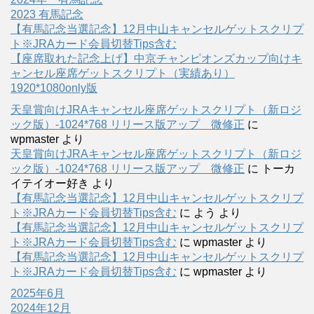
2023 有馬記念
【有馬記念当選記念】12月中山キャンセルゲットスクリプ
ト※JRAカード会員切替Tips含む
【座席取れた記念上げ】中京チャンピオンズカップ向けキ
ャンセル座席ゲットスクリプト（実績あり）
1920*1080only版
天皇賞向けJRAキャンセル座席ゲットスクリプト（新ロジ
ック版）-1024*768 リリース版アップ 微修正
に
wpmaster
より
天皇賞向けJRAキャンセル座席ゲットスクリプト（新ロジ
ック版）-1024*768 リリース版アップ 微修正
に
トーカ
イテイオー好き
より
【有馬記念当選記念】12月中山キャンセルゲットスクリプ
ト※JRAカード会員切替Tips含む
に
よう
より
【有馬記念当選記念】12月中山キャンセルゲットスクリプ
ト※JRAカード会員切替Tips含む
に
wpmaster
より
【有馬記念当選記念】12月中山キャンセルゲットスクリプ
ト※JRAカード会員切替Tips含む
に
wpmaster
より
2025年6月
2024年12月