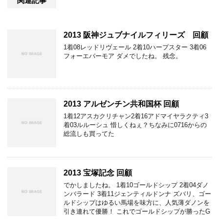
関連記事
2013 阪神ジュブナイルフィリーズ 回顧
1着08レッドリヴェール 2着10ハープスター 3着06
フォーエバーモア ダメでしたね。 残念。
2013 アルゼンチン共和国杯 回顧
1着12アスカクリチャン2着16アドマイヤラクティ3
着03ルルーシュ 惜しくねぇ？ちなみに0716からの
総流しも買ってた
2013 宝塚記念 回顧
でかしましたね。 1着10ゴールドシップ 2着04ダノ
ンバラード 3着11ジェンティルドンナ ズバリ、ゴー
ルドシップはゆるい馬場を味方に、人気薄ダノンを
引き連れて優勝！ これでゴールドシップが勝ったG