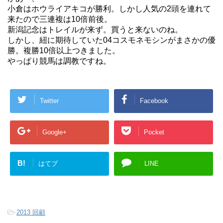
小倉はホウライアキコが勝利。しかし人気の2頭を連れて
来たので三連複は10倍前後。
新潟記念はトレイルが来ず。買うと来ないのね。
しかし、紐に期待していた04コスモネモシンがまさかの優
勝。複勝10倍以上つきました。
やっぱり競馬は調教ですね。
Twitter
Facebook
Google+
Pocket
B!
はてブ
LINE
-
2013 回顧