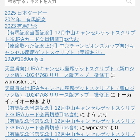
2025 日本ダービー
2024年 有馬記念
2023 有馬記念
【有馬記念当選記念】12月中山キャンセルゲットスクリプ
ト※JRAカード会員切替Tips含む
【座席取れた記念上げ】中京チャンピオンズカップ向けキ
ャンセル座席ゲットスクリプト（実績あり）
1920*1080only版
天皇賞向けJRAキャンセル座席ゲットスクリプト（新ロジ
ック版）-1024*768 リリース版アップ 微修正
に
wpmaster
より
天皇賞向けJRAキャンセル座席ゲットスクリプト（新ロジ
ック版）-1024*768 リリース版アップ 微修正
に
トーカ
イテイオー好き
より
【有馬記念当選記念】12月中山キャンセルゲットスクリプ
ト※JRAカード会員切替Tips含む
に
よう
より
【有馬記念当選記念】12月中山キャンセルゲットスクリプ
ト※JRAカード会員切替Tips含む
に
wpmaster
より
【有馬記念当選記念】12月中山キャンセルゲットスクリプ