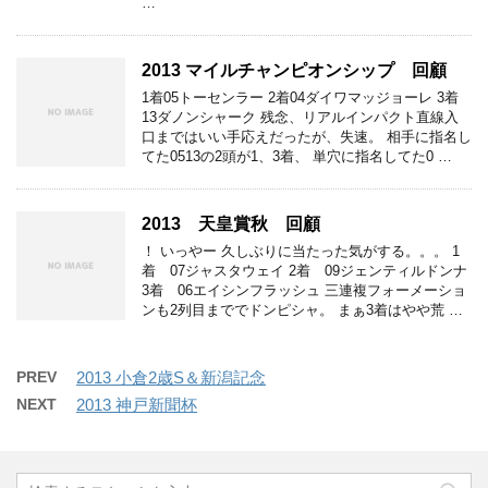
…
2013 マイルチャンピオンシップ 回顧
1着05トーセンラー 2着04ダイワマッジョーレ 3着
13ダノンシャーク 残念、リアルインパクト直線入
口まではいい手応えだったが、失速。 相手に指名し
てた0513の2頭が1、3着、 単穴に指名してた0 …
2013 天皇賞秋 回顧
！ いっやー 久しぶりに当たった気がする。。。 1
着 07ジャスタウェイ 2着 09ジェンティルドンナ
3着 06エイシンフラッシュ 三連複フォーメーショ
ンも2列目まででドンピシャ。 まぁ3着はやや荒 …
PREV
2013 小倉2歳S＆新潟記念
NEXT
2013 神戸新聞杯