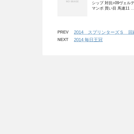
シップ 対抗○09ヴェル
マンボ 買い目 馬連11 
PREV
2014 スプリンターズＳ 回
NEXT
2014 毎日王冠