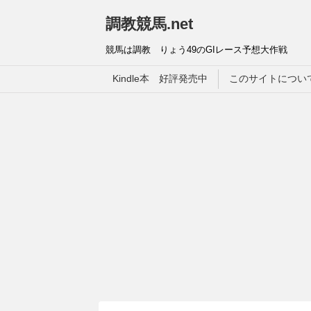
調教競馬.net
競馬は調教 りょう49のGIレース予想大作戦
Kindle本 好評発売中
このサイトについ