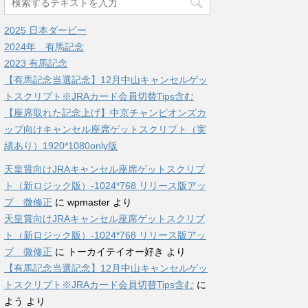
2025 日本ダービー
2024年 有馬記念
2023 有馬記念
【有馬記念当選記念】12月中山キャンセルゲッ
トスクリプト※JRAカード会員切替Tips含む
【座席取れた記念上げ】中京チャンピオンズカ
ップ向けキャンセル座席ゲットスクリプト（実
績あり）1920*1080only版
天皇賞向けJRAキャンセル座席ゲットスクリプ
ト（新ロジック版）-1024*768 リリース版アッ
プ 微修正
に
wpmaster
より
天皇賞向けJRAキャンセル座席ゲットスクリプ
ト（新ロジック版）-1024*768 リリース版アッ
プ 微修正
に
トーカイテイオー好き
より
【有馬記念当選記念】12月中山キャンセルゲッ
トスクリプト※JRAカード会員切替Tips含む
に
よう
より