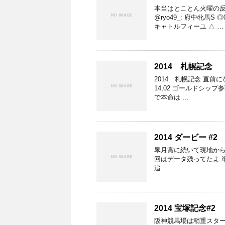
本当はとことん火曜の
@ryo49_: 府中牝馬S
キャトルフィーユ △ …
2014 札幌記念
2014 札幌記念 直前に
14,02 ゴールドシ
で本命は …
2014 ダービー #2
皐月賞に続いて現地から
回はデータ残ってたよ 単勝13
追 …
2014 宝塚記念#2
阪神競馬場は稍重スター