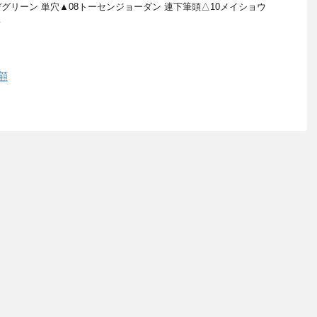
デグリーン 単穴▲08トーセンジョーダン 連下筆頭△10メイショウ
…
顧