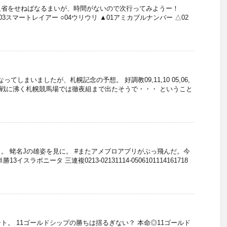
反省をせねばなるまいが、時間がないので次行ってみようー！
 ◎03スマートレイアー ○04ウリウリ ▲01アミカブルナンバー △02
なってしまいましたが、札幌記念の予想。 好調教09,11,10 05,06,
ップ参戦に沸く札幌競馬場では徹夜組まで出たそうで・・・ ということ
。 蛯名Jの雄姿を見に。 #またアメブロアプリがぶっ飛んだ。今
イスラボニータ 三連複0213-02131114-0506101114161718
ト。 11ゴールドシップの勝ちは揺るぎない？ 本命◎11ゴールド