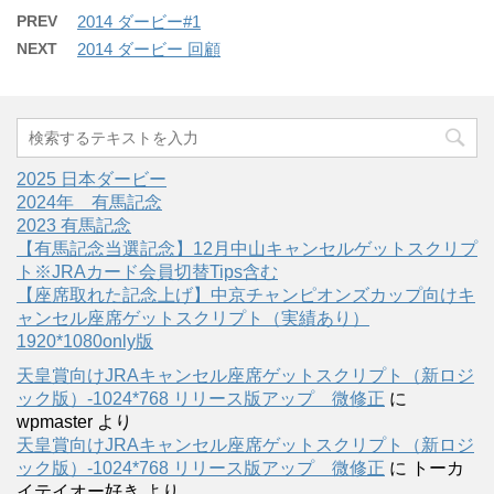
PREV
2014 ダービー#1
NEXT
2014 ダービー 回顧
2025 日本ダービー
2024年 有馬記念
2023 有馬記念
【有馬記念当選記念】12月中山キャンセルゲットスクリプ
ト※JRAカード会員切替Tips含む
【座席取れた記念上げ】中京チャンピオンズカップ向けキ
ャンセル座席ゲットスクリプト（実績あり）
1920*1080only版
天皇賞向けJRAキャンセル座席ゲットスクリプト（新ロジ
ック版）-1024*768 リリース版アップ 微修正
に
wpmaster
より
天皇賞向けJRAキャンセル座席ゲットスクリプト（新ロジ
ック版）-1024*768 リリース版アップ 微修正
に
トーカ
イテイオー好き
より