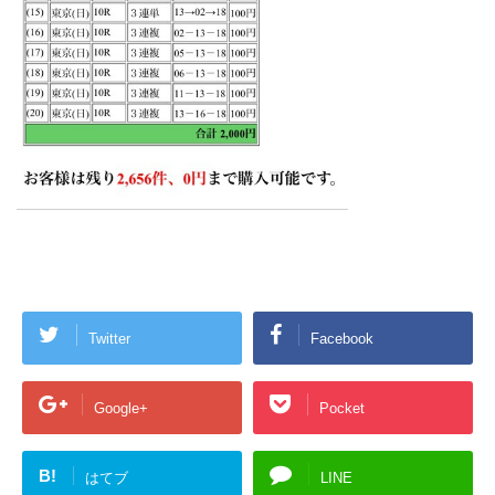
Twitter
Facebook
Google+
Pocket
B!
はてブ
LINE