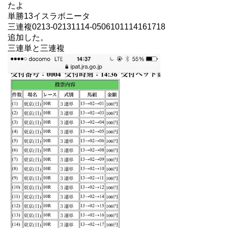
たよ
単勝13イスラボニータ
三連複0213-02131114-0506101114161718
追加した。
三連単と三連複