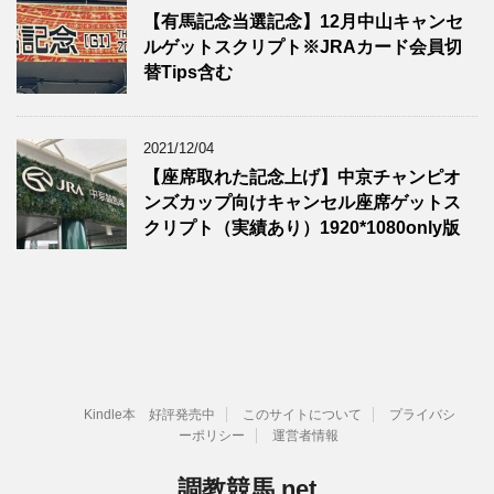
【有馬記念当選記念】12月中山キャンセ
ルゲットスクリプト※JRAカード会員切
替Tips含む
2021/12/04
【座席取れた記念上げ】中京チャンピオ
ンズカップ向けキャンセル座席ゲットス
クリプト（実績あり）1920*1080only版
Kindle本 好評発売中
このサイトについて
プライバシ
ーポリシー
運営者情報
調教競馬.net