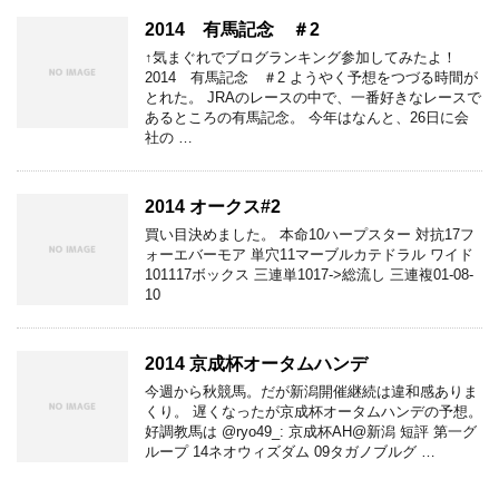
2014 有馬記念 ＃2
↑気まぐれでブログランキング参加してみたよ！
2014 有馬記念 ＃2 ようやく予想をつづる時間が
とれた。 JRAのレースの中で、一番好きなレースで
あるところの有馬記念。 今年はなんと、26日に会
社の …
2014 オークス#2
買い目決めました。 本命10ハープスター 対抗17フ
ォーエバーモア 単穴11マーブルカテドラル ワイド
101117ボックス 三連単1017->総流し 三連複01-08-
10
2014 京成杯オータムハンデ
今週から秋競馬。だが新潟開催継続は違和感ありま
くり。 遅くなったが京成杯オータムハンデの予想。
好調教馬は @ryo49_: 京成杯AH@新潟 短評 第一グ
ループ 14ネオウィズダム 09タガノブルグ …