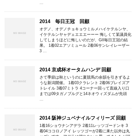
…
2014 毎日王冠 回顧
オデノ、オデノチョキョウミルメハイケテルンヤ、
イケテルンヤャデェエエエーーー 悔しくて某議員化
してしまうほどに悔しいのだが、GII毎日王冠の結
果。 1着02エアソミュール 2着06サンレイレーザー
3 …
2014 京成杯オータムハンデ 回顧
さて季節は秋というのに夏競馬の余韻を引きずるよ
うな新潟開催。 1着03クラレント 2着06ブレイズア
トレイル 3着07ミトラ 4コーナー回って直線入り口
までは09タガノブルグと14ネオウィズダムが先頭
…
2014 阪神ジュベナイルフィリーズ 回顧
1着16ショウナンアデラ 2着11レッツゴードンキ 3
着04ココロノアイ レッツゴーが2着に来た以外は丸