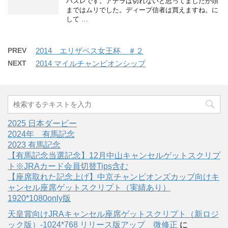
ハズレです。アデラは切れないと思ってましたが頭
まではムリでした。ディープ信者は買えますね。に
して …
PREV
2014 エリザベス女王杯 ＃２
NEXT
2014 マイルチャンピオンシップ
2025 日本ダービー
2024年 有馬記念
2023 有馬記念
【有馬記念当選記念】12月中山キャンセルゲットスクリプ
ト※JRAカード会員切替Tips含む
【座席取れた記念上げ】中京チャンピオンズカップ向けキ
ャンセル座席ゲットスクリプト（実績あり）
1920*1080only版
天皇賞向けJRAキャンセル座席ゲットスクリプト（新ロジ
ック版）-1024*768 リリース版アップ 微修正
に