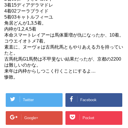
3着15ディアデラマドレ
4着02フーラブライド
5着03キャトルフィーユ
角居どんが1,3,5着。
内枠が1,2,4,5着
本命スマートレイアーは馬体重増が仇になったか、10着。
コウエイオトメ7着。
素直に、ヌーヴォは古馬牝馬ともやりあえる力を持ってい
たと。
古馬牝馬G1馬勢は不甲斐ない結果だったが、京都の2200
は難しいのかな。
来年は内枠からしつこく行くことにするよ…
惨敗。
Twitter
Facebook
Google+
Pocket