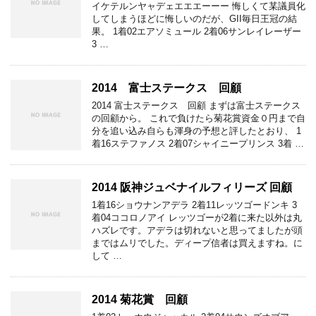
イケテルンヤャデェエエエーーー 悔しくて某議員化
してしまうほどに悔しいのだが、GII毎日王冠の結
果。 1着02エアソミュール 2着06サンレイレーザー
3 …
2014 富士ステークス 回顧
2014 富士ステークス 回顧 まずは富士ステークス
の回顧から。 これで負けたら菊花賞資金０円まで自
分を追い込み自らも渾身の予想と評したとおり、 1
着16ステファノス 2着07シャイニープリンス 3着 …
2014 阪神ジュベナイルフィリーズ 回顧
1着16ショウナンアデラ 2着11レッツゴードンキ 3
着04ココロノアイ レッツゴーが2着に来た以外は丸
ハズレです。アデラは切れないと思ってましたが頭
まではムリでした。ディープ信者は買えますね。に
して …
2014 菊花賞 回顧