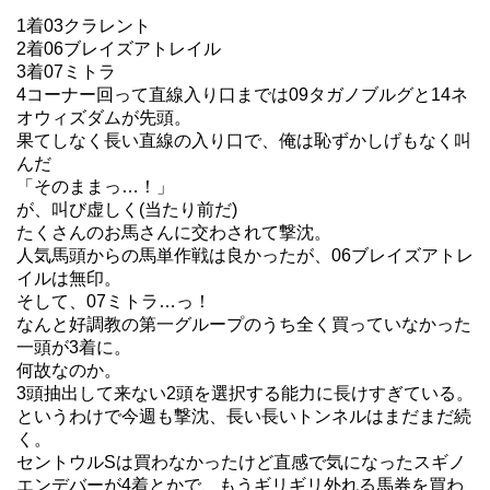
1着03クラレント
2着06ブレイズアトレイル
3着07ミトラ
4コーナー回って直線入り口までは09タガノブルグと14ネ
オウィズダムが先頭。
果てしなく長い直線の入り口で、俺は恥ずかしげもなく叫
んだ
「そのままっ…！」
が、叫び虚しく(当たり前だ)
たくさんのお馬さんに交わされて撃沈。
人気馬頭からの馬単作戦は良かったが、06ブレイズアトレ
イルは無印。
そして、07ミトラ…っ！
なんと好調教の第一グループのうち全く買っていなかった
一頭が3着に。
何故なのか。
3頭抽出して来ない2頭を選択する能力に長けすぎている。
というわけで今週も撃沈、長い長いトンネルはまだまだ続
く。
セントウルSは買わなかったけど直感で気になったスギノ
エンデバーが4着とかで、もうギリギリ外れる馬券を買わ