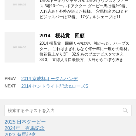
1着02トーホウジャッカル 2着04サウンズオブアー
ス 3着10ゴールドアクター ダービー馬は着外9着。
入れ込みと外枠が堪えた模様。 穴馬指名の13ミヤ
ビジャスパーは13着。 17ヴォルシェーブは11 …
2014 桜花賞 回顧
2014 桜花賞 回顧 いやはや、強かった。ハープス
ター。 これはまぎれもなく何十年に一度かの逸材。
桜花賞上がり3F 32.9 あのブエナビスタでさえ
33.3。 直線入り口最後方、大外からごぼう抜き …
PREV
2014 京成杯オータムハンデ
NEXT
2014 セントライト記念&ローズS
2025 日本ダービー
2024年 有馬記念
2023 有馬記念