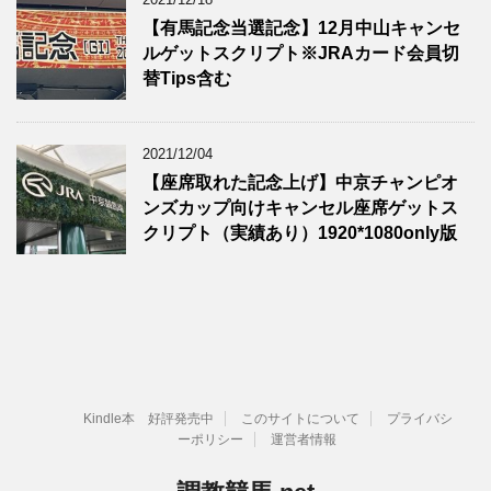
【有馬記念当選記念】12月中山キャンセ
ルゲットスクリプト※JRAカード会員切
替Tips含む
2021/12/04
【座席取れた記念上げ】中京チャンピオ
ンズカップ向けキャンセル座席ゲットス
クリプト（実績あり）1920*1080only版
Kindle本 好評発売中
このサイトについて
プライバシ
ーポリシー
運営者情報