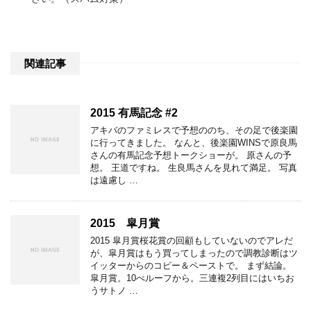
関連記事
2015 有馬記念 #2
アキバのファミレスで予想ののち、その足で後楽園
に行ってきました。 なんと、後楽園WINSで原良馬
さんの有馬記念予想トークショーが。 原さんの予
想。 王道ですね。 生良馬さんを見れて満足。 写真
は遠慮し …
2015 皐月賞
2015 皐月賞桜花賞の回顧もしていないのでアレだ
が、皐月賞はもう買ってしまったので調教診断はツ
イッターからのコピー＆ペーストで。 まず結論。
皐月賞。10べルーフから。三連複2列目にはいちお
うサトノ …