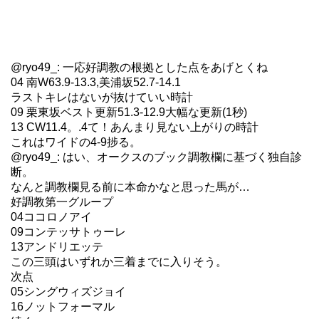
@ryo49_: 一応好調教の根拠とした点をあげとくね
04 南W63.9-13.3,美浦坂52.7-14.1
ラストキレはないが抜けていい時計
09 栗東坂ベスト更新51.3-12.9大幅な更新(1秒)
13 CW11.4。.4て！あんまり見ない上がりの時計
これはワイドの4-9捗る。
@ryo49_: はい、オークスのブック調教欄に基づく独自診
断。
なんと調教欄見る前に本命かなと思った馬が…
好調教第一グループ
04ココロノアイ
09コンテッサトゥーレ
13アンドリエッテ
この三頭はいずれか三着までに入りそう。
次点
05シングウィズジョイ
16ノットフォーマル