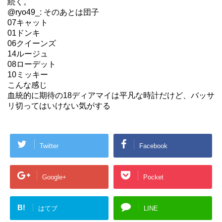
続く。
@ryo49_: そのあとは団子
07キャット
01ドンキ
06クイーンズ
14ルージュ
08ローデット
10ミッキー
こんな感じ
血統的に期待の18ディアマイは平凡な時計だけど、バッサ
リ切ってはいけない気がする
Twitter
Facebook
Google+
Pocket
B!
はてブ
LINE